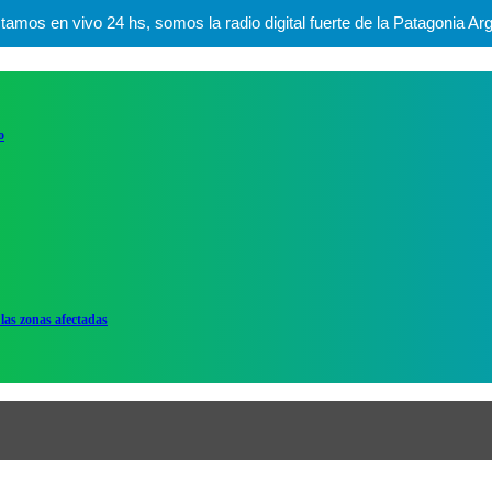
mos en vivo 24 hs, somos la radio digital fuerte de la Patagonia Arg
o
las zonas afectadas