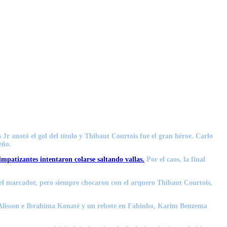
 Jr anotó el gol del título y
Thibaut Courtois fue el gran héroe.
Carlo
eño.
impatizantes intentaron colarse saltando vallas.
Por el caos
, la final
 el marcador, pero
siempre chocaron con el arquero Thibaut Courtois,
ntre Alisson e Ibrahima Konaté y un rebote en Fabinho, Karim Benzema