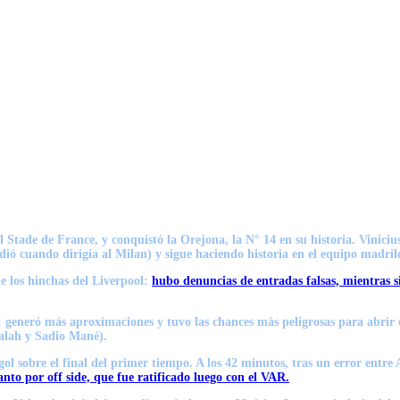
 Stade de France, y conquistó la Orejona, la N° 14 en su historia. Vinicius
rdió cuando dirigía al Milan) y
sigue haciendo historia en el equipo madril
de los hinchas del Liverpool:
hubo denuncias de entradas falsas, mientras s
: generó más aproximaciones y tuvo las chances más peligrosas para abrir
Salah y Sadio Mané).
n gol sobre el final del primer tiempo. A los 42 minutos, tras un error e
tanto por off side, que fue ratificado luego con el VAR.