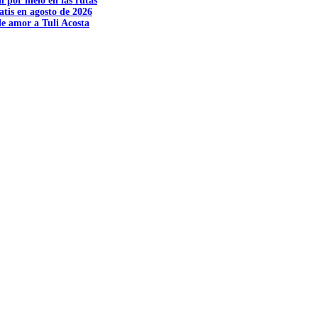
n por hielo en las rutas
tis en agosto de 2026
e amor a Tuli Acosta