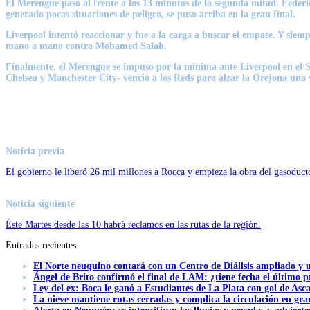
El Merengue pasó al frente a los 13 minutos de la segunda mitad. Federic
generado pocas situaciones de peligro, se puso arriba en la gran final.
Liverpool intentó reaccionar y fue a la carga a buscar el empate. Y siem
mano a mano contra Mohamed Salah.
Finalmente, el Merengue se impuso por la mínima ante Liverpool en el
Chelsea y Manchester City- venció a los Reds para alzar la Orejona una 
Noticia previa
El gobierno le liberó 26 mil millones a Rocca y empieza la obra del gasoduc
Noticia siguiente
Éste Martes desde las 10 habrá reclamos en las rutas de la región.
Entradas recientes
El Norte neuquino contará con un Centro de Diálisis ampliado y
Ángel de Brito confirmó el final de LAM: ¿tiene fecha el último
Ley del ex: Boca le ganó a Estudiantes de La Plata con gol de Asc
La nieve mantiene rutas cerradas y complica la circulación en gra