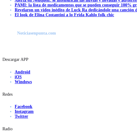
Alerta en Neuquén: se intensifican las lluvias y nevadas y advierte
PAMI: la lista de medicamentos que se pueden conseguir 100% gra
Revelaron un video inédito de Luck Ra dedicándole una canción d
El look de Elina Costantini a lo Frida Kahlo folk chic
Noticiasenpunta.com
Descargar APP
Android
iOS
Windows
Redes
Facebook
Instagram
Twitter
Radio