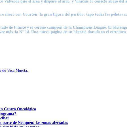
o Valverde pisó el área y disparó al arco, y
Vinicius Jr conectó abajo del a
pre chocó con Courtois, la gran figura del partido:
tapó todas las pelotas c
 Stade de France y se coronó campeón de la Champions League.
El Merengue
vez más, la N° 14.
Una nueva página en su historia dorada en el certamen 
to de Vaca Muerta.
 un Centro Oncológico
 programa?
acibar
n parte de Neuquén: las zonas afectadas