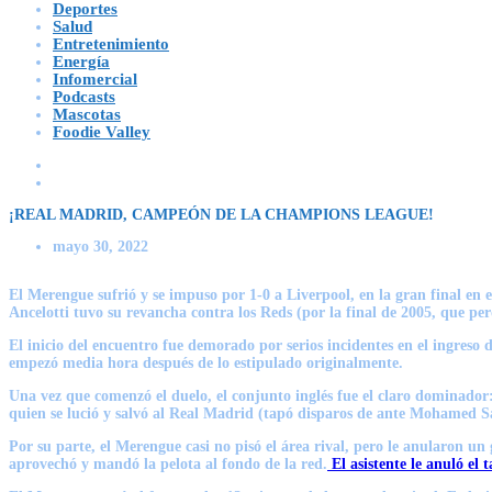
Deportes
Salud
Entretenimiento
Energía
Infomercial
Podcasts
Mascotas
Foodie Valley
¡REAL MADRID, CAMPEÓN DE LA CHAMPIONS LEAGUE!
mayo 30, 2022
El Merengue sufrió y se impuso por 1-0 a Liverpool, en la gran final en el
Ancelotti tuvo su revancha contra los Reds (por la final de 2005, que pe
El inicio del encuentro fue demorado por serios incidentes en el ingreso 
empezó media hora después de lo estipulado originalmente.
Una vez que comenzó el duelo, el conjunto inglés fue el claro dominador
quien se lució y salvó al Real Madrid (tapó disparos de ante Mohamed 
Por su parte, el Merengue casi no pisó el área rival, pero le anularon u
aprovechó y mandó la pelota al fondo de la red.
El asistente le anuló el 