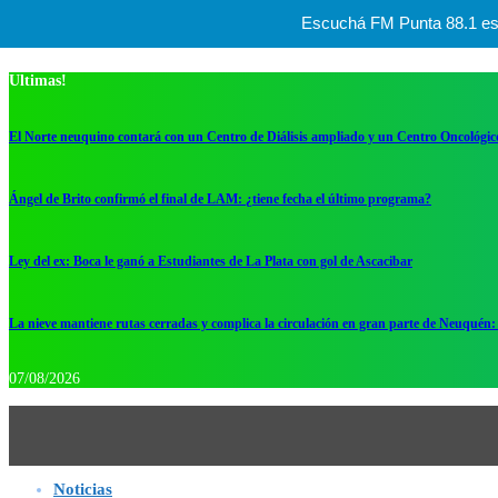
Escuchá FM Punta 88.1 esta
Ultimas!
El Norte neuquino contará con un Centro de Diálisis ampliado y un Centro Oncológic
Ángel de Brito confirmó el final de LAM: ¿tiene fecha el último programa?
Ley del ex: Boca le ganó a Estudiantes de La Plata con gol de Ascacibar
La nieve mantiene rutas cerradas y complica la circulación en gran parte de Neuquén: 
07/08/2026
Noticias