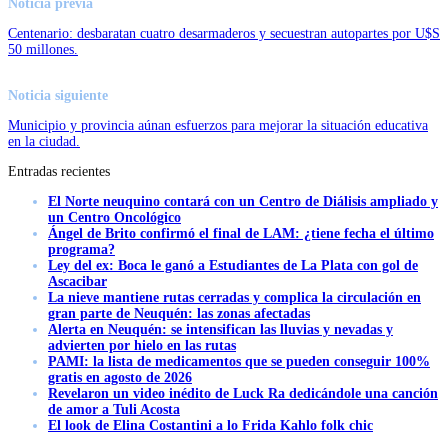
Noticia previa
Centenario: desbaratan cuatro desarmaderos y secuestran autopartes por U$S
50 millones.
Noticia siguiente
Municipio y provincia aúnan esfuerzos para mejorar la situación educativa
en la ciudad.
Entradas recientes
El Norte neuquino contará con un Centro de Diálisis ampliado y
un Centro Oncológico
Ángel de Brito confirmó el final de LAM: ¿tiene fecha el último
programa?
Ley del ex: Boca le ganó a Estudiantes de La Plata con gol de
Ascacibar
La nieve mantiene rutas cerradas y complica la circulación en
gran parte de Neuquén: las zonas afectadas
Alerta en Neuquén: se intensifican las lluvias y nevadas y
advierten por hielo en las rutas
PAMI: la lista de medicamentos que se pueden conseguir 100%
gratis en agosto de 2026
Revelaron un video inédito de Luck Ra dedicándole una canción
de amor a Tuli Acosta
El look de Elina Costantini a lo Frida Kahlo folk chic