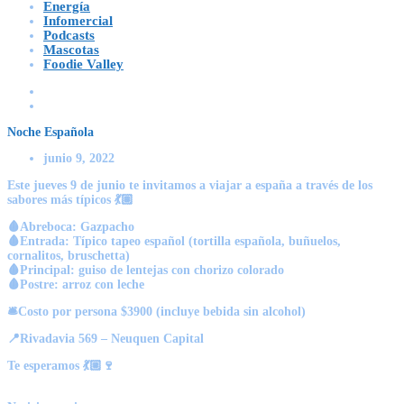
Energía
Infomercial
Podcasts
Mascotas
Foodie Valley
Noche Española
junio 9, 2022
Este jueves 9 de junio te invitamos a viajar a españa a través de los
sabores más típicos 💃🏽
🩸Abreboca: Gazpacho
🩸Entrada: Típico tapeo español (tortilla española, buñuelos,
cornalitos, bruschetta)
🩸Principal: guiso de lentejas con chorizo colorado
🩸Postre: arroz con leche
🛎Costo por persona $3900 (incluye bebida sin alcohol)
📍Rivadavia 569 – Neuquen Capital
Te esperamos 💃🏼🍷