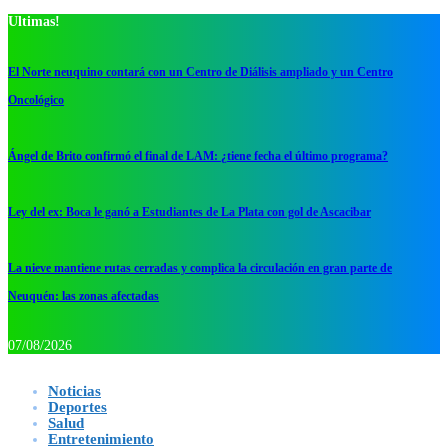
Ultimas!
El Norte neuquino contará con un Centro de Diálisis ampliado y un Centro
Oncológico
Ángel de Brito confirmó el final de LAM: ¿tiene fecha el último programa?
Ley del ex: Boca le ganó a Estudiantes de La Plata con gol de Ascacibar
La nieve mantiene rutas cerradas y complica la circulación en gran parte de
Neuquén: las zonas afectadas
07/08/2026
Noticias
Deportes
Salud
Entretenimiento