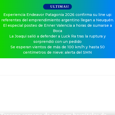
ULTIMAS!
Experiencia Endeavor Patagonia 2026 confirma su line up:
referentes del emprendimiento argentino llegan a Neuquén.
El especial posteo de Enner Valencia a horas de sumarse a
Boca
La Joaqui salió a defender a Luck Ra tras la ruptura y
sorprendió con un pedido
Se esperan vientos de más de 100 km/h y hasta 50
centímetros de nieve: alerta del SMN