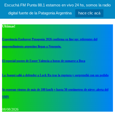
Escuchá FM Punta 88.1 estamos en vivo 24 hs, somos la radio
digital fuerte de la Patagonia Argentina
hace clic acá
Ultimas!
Experiencia Endeavor Patagonia 2026 confirma su line up: referentes del
emprendimiento argentino llegan a Neuquén.
El especial posteo de Enner Valencia a horas de sumarse a Boca
La Joaqui salió a defender a Luck Ra tras la ruptura y sorprendió con un pedido
Se esperan vientos de más de 100 km/h y hasta 50 centímetros de nieve: alerta del
SMN
08/08/2026