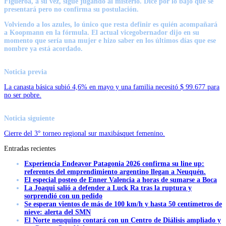
Figueroa, a su vez, sigue jugando al misterio. Dice por lo bajo que se
presentará pero no confirma su postulación.
Volviendo a los azules, lo único que resta definir es quién acompañará
a Koopmann en la fórmula. El actual vicegobernador dijo en su
momento que sería una mujer e hizo saber en los últimos días que ese
nombre ya está acordado.
Noticia previa
La canasta básica subió 4,6% en mayo y una familia necesitó $ 99.677 para
no ser pobre.
Noticia siguiente
Cierre del 3° torneo regional sur maxibásquet femenino.
Entradas recientes
Experiencia Endeavor Patagonia 2026 confirma su line up:
referentes del emprendimiento argentino llegan a Neuquén.
El especial posteo de Enner Valencia a horas de sumarse a Boca
La Joaqui salió a defender a Luck Ra tras la ruptura y
sorprendió con un pedido
Se esperan vientos de más de 100 km/h y hasta 50 centímetros de
nieve: alerta del SMN
El Norte neuquino contará con un Centro de Diálisis ampliado y