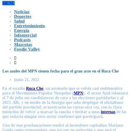
MENU
Noticias
Deportes
Salud
Entretenimiento
Energía
Infomercial
Podcasts
Mascotas
Foodie Valley
Los azules del MPN tienen fecha para el gran acto en el Ruca Che
junio 21, 2022
En el estadio
Ruca Che
, un escenario que se volvió casi emblemático
para el
Movimiento Popular Neuquino
(
MPN
), el sector Azul relanzará
el 7 de julio sus
candidaturas de cara a las elecciones partidarias y al
2023
. Allí, y en medio de la liturgia que sabe desplegar el oficialismo
del partido provincial, se mostrarán las cartas otra vez, con la clara
intención de volver a marcar la cancha e invitar a unas
internas
de las
que todavía ningún otro sector confirmó que participará.
Una de esas proclamaciones tendrá al intendente capitalino
Mariano
Gaido
como protagonista, que irá por su reelección y que será el