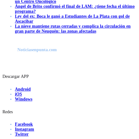
un Centro Oncológico
Ángel de Brito confirmó el final de LAM: ¿tiene fecha el último
programa?
Ley del ex: Boca le ganó a Estudiantes de La Plata con gol de
Ascacibar
La nieve mantiene rutas cerradas y complica la circulación en
gran parte de Neuquén: las zonas afectadas
Noticiasenpunta.com
Descargar APP
Android
iOS
Windows
Redes
Facebook
Instagram
Twitter