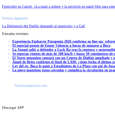
Femicidio en Catriel: «La mató a golpes y la envolvió en papel film para ente
Noticia siguiente
La Defensoría del Pueblo demandó al municipio y a Calf
Entradas recientes
Experiencia Endeavor Patagonia 2026 confirma su line up: refere
El especial posteo de Enner Valencia a horas de sumarse a Boca
La Joaqui salió a defender a Luck Ra tras la ruptura y sorprendi
Se esperan vientos de más de 100 km/h y hasta 50 centímetros de 
El Norte neuquino contará con un Centro de Diálisis ampliado y
Ángel de Brito confirmó el final de LAM: ¿tiene fecha el último
Ley del ex: Boca le ganó a Estudiantes de La Plata con gol de Asc
La nieve mantiene rutas cerradas y complica la circulación en gra
Noticiasenpunta.com
Descargar APP