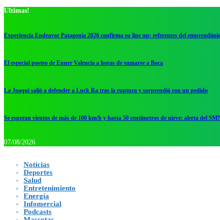
Ultimas!
Experiencia Endeavor Patagonia 2026 confirma su line up: referentes del emprendimi
El especial posteo de Enner Valencia a horas de sumarse a Boca
La Joaqui salió a defender a Luck Ra tras la ruptura y sorprendió con un pedido
Se esperan vientos de más de 100 km/h y hasta 50 centímetros de nieve: alerta del SM
07/08/2026
Noticias
Deportes
Salud
Entretenimiento
Energía
Infomercial
Podcasts
Mascotas