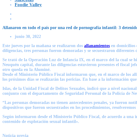
Foodie Valley
Allanaron en todo el país por una red de pornografía infantil: 3 deteni
junio 30, 2022
Este jueves por la mañana se realizaron dos
allanamientos
en domicilios
diligencias, tres personas fueron demoradas y se secuestraron diferentes 
Se trató de la
Operación Luz de Infancia IX, en el marco del la cual se 
Neuquén capital, durante las diligencias estuvieron presentes el fiscal je
otro queda en la Aluminé.
Desde el Ministerio Público Fiscal informaron que, en el marco de los al
los próximos días se realizarán las pericias. En base a la información qu
Islas, de la Unidad Fiscal de Delitos Sexuales, indicó que a nivel naciona
conjunto con el departamento de Seguridad Personal de la Policía de N
“Las personas demoradas no tienen antecedentes penales, ya fueron notif
dispositivos que fueron secuestrados en los procedimientos, resolveremos s
Según informaron desde el Ministerio Público Fiscal, de acuerdo a una i
contenido de explotación sexual infantil».
Noticia previa