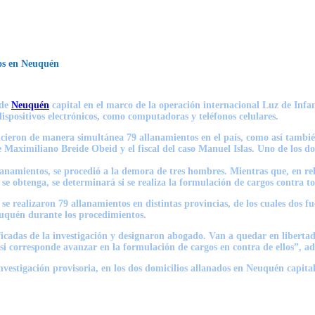
dos en Neuquén
 de
Neuquén
capital en el marco de la
operación internacional Luz de Infa
dispositivos electrónicos, como computadoras y teléfonos celulares.
hicieron de manera simultánea 79 allanamientos en el país, como así tambi
fe Maximiliano Breide Obeid y el fiscal del caso Manuel Islas. Uno de los d
lanamientos, se procedió a la demora de tres hombres. Mientras que, en rel
e se obtenga, se determinará si se realiza la formulación de cargos contra t
l se realizaron 79 allanamientos en distintas provincias, de los cuales dos
euquén durante los procedimientos.
icadas de la investigación y designaron abogado
. Van a quedar en libertad
i corresponde avanzar en la formulación de cargos en contra de ellos”, advi
nvestigación provisoria,
en los dos domicilios allanados en Neuquén capital