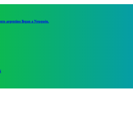
ento argentino llegan a Neuquén.
N