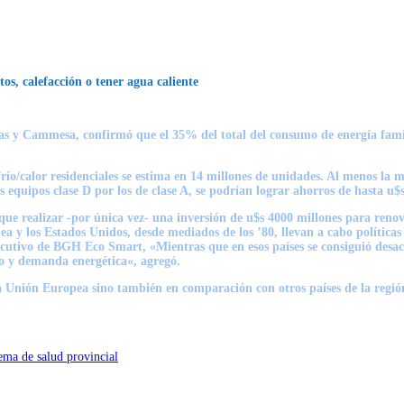
os, calefacción o tener agua caliente
as y Cammesa, confirmó que el 35% del total del consumo de energía famil
río/calor residenciales se estima en 14 millones de unidades. Al menos la 
os equipos clase D por los de clase A, se podrían lograr ahorros de hasta u$
que realizar -por única vez- una inversión de u$s 4000 millones para renov
 y los Estados Unidos, desde mediados de los ’80, llevan a cabo políticas 
utivo de BGH Eco Smart, «Mientras que en esos países se consiguió desaco
o y demanda energética«, agregó.
la Unión Europea sino también en comparación con otros países de la regi
ema de salud provincial