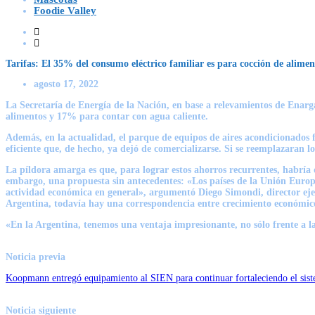
Foodie Valley
Tarifas: El 35% del consumo eléctrico familiar es para cocción de aliment
agosto 17, 2022
La Secretaría de Energía de la Nación, en base a relevamientos de Enarg
alimentos y 17% para contar con agua caliente.
Además, en la actualidad, el parque de equipos de aires acondicionados f
eficiente que, de hecho, ya dejó de comercializarse. Si se reemplazaran l
La píldora amarga es que, para lograr estos ahorros recurrentes, habría 
embargo, una propuesta sin antecedentes: «Los países de la Unión Europea
actividad económica en general», argumentó Diego Simondi, director ejec
Argentina, todavía hay una correspondencia entre crecimiento económic
«En la Argentina, tenemos una ventaja impresionante, no sólo frente a 
Noticia previa
Koopmann entregó equipamiento al SIEN para continuar fortaleciendo el sist
Noticia siguiente