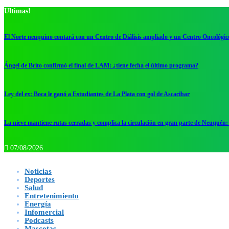
Ultimas!
El Norte neuquino contará con un Centro de Diálisis ampliado y un Centro Oncológic
Ángel de Brito confirmó el final de LAM: ¿tiene fecha el último programa?
Ley del ex: Boca le ganó a Estudiantes de La Plata con gol de Ascacibar
La nieve mantiene rutas cerradas y complica la circulación en gran parte de Neuquén: 
07/08/2026
Noticias
Deportes
Salud
Entretenimiento
Energía
Infomercial
Podcasts
Mascotas