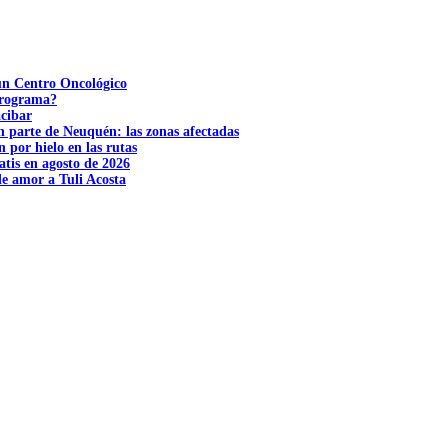
 un Centro Oncológico
 programa?
acibar
n parte de Neuquén: las zonas afectadas
n por hielo en las rutas
tis en agosto de 2026
e amor a Tuli Acosta