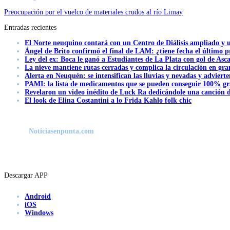
Preocupación por el vuelco de materiales crudos al río Limay
Entradas recientes
El Norte neuquino contará con un Centro de Diálisis ampliado y
Ángel de Brito confirmó el final de LAM: ¿tiene fecha el último
Ley del ex: Boca le ganó a Estudiantes de La Plata con gol de Asc
La nieve mantiene rutas cerradas y complica la circulación en gra
Alerta en Neuquén: se intensifican las lluvias y nevadas y advierte
PAMI: la lista de medicamentos que se pueden conseguir 100% gra
Revelaron un video inédito de Luck Ra dedicándole una canción d
El look de Elina Costantini a lo Frida Kahlo folk chic
Noticiasenpunta.com
Descargar APP
Android
iOS
Windows