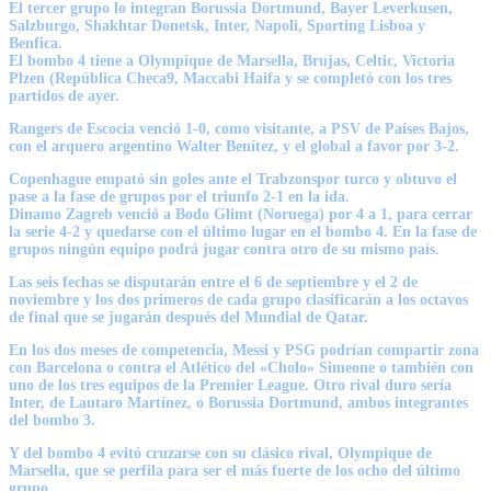
El tercer grupo lo integran
Borussia Dortmund, Bayer Leverkusen,
Salzburgo, Shakhtar Donetsk, Inter, Napoli, Sporting Lisboa y
Benfica.
El bombo 4 tiene a
Olympique de Marsella, Brujas, Celtic, Victoria
Plzen (República Checa9, Maccabi Haifa y se completó con los tres
partidos de ayer.
Rangers de Escocia venció 1-0, como visitante, a PSV
de Países Bajos,
con el arquero argentino Walter Benítez, y el global a favor por 3-2.
Copenhague empató sin goles ante el Trabzonspor turco
y obtuvo el
pase a la fase de grupos por el triunfo 2-1 en la ida.
Dinamo Zagreb venció a Bodo Glimt (Noruega) por 4 a 1
, para cerrar
la serie 4-2 y quedarse con el último lugar en el bombo 4.
En la fase de
grupos ningún equipo podrá jugar contra otro de su mismo país.
Las seis fechas se disputarán entre el 6 de septiembre y el 2 de
noviembre y los dos primeros de cada grupo
clasificarán a los octavos
de final que se jugarán después del Mundial de Qatar.
En los dos meses de competencia,
Messi y PSG podrían compartir zona
con Barcelona o contra el Atlético del «Cholo» Simeone
o también con
uno de los tres equipos de la Premier League. Otro rival duro sería
Inter, de Lautaro Martínez, o Borussia Dortmund, ambos integrantes
del bombo 3.
Y del bombo 4 evitó cruzarse con su clásico rival, Olympique de
Marsella
, que se perfila para ser el más fuerte de los ocho del último
grupo.