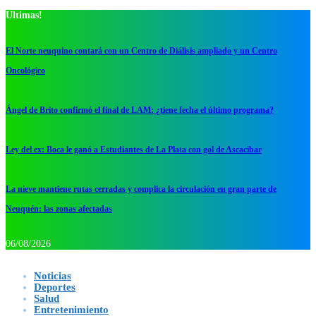
Ultimas!
El Norte neuquino contará con un Centro de Diálisis ampliado y un Centro
Oncológico
Ángel de Brito confirmó el final de LAM: ¿tiene fecha el último programa?
Ley del ex: Boca le ganó a Estudiantes de La Plata con gol de Ascacibar
La nieve mantiene rutas cerradas y complica la circulación en gran parte de
Neuquén: las zonas afectadas
06/08/2026
Noticias
Deportes
Salud
Entretenimiento