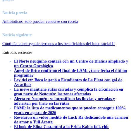
Noticia previa
Antibióticos: solo pueden venderse con receta
Noticia siguiente
Continúa la entrega de terrenos a los beneficiarios del loteo social II
Entradas recientes
El Norte neuquino contará con un Centro de Diálisis ampliado y
un Centro Oncológico
Ángel de Brito confirmó el final de LAM: ¿tiene fecha el último
programa?
Ley del ex: Boca le ganó a Estudiantes de La Plata con gol de
Ascacibar
La nieve mantiene rutas cerradas y complica la circulación en
gran parte de Neuquén: las zonas afectadas
Alerta en Neuquén: se intensifican las lluvias y nevadas y
advierten por hielo en las rutas
PAMI: la lista de medicamentos que se pueden conseguir 100%
gratis en agosto de 2026
Revelaron un video inédito de Luck Ra dedicándole una canción
de amor a Tuli Acosta
El look de Elina Costantini a lo Frida Kahlo folk chic