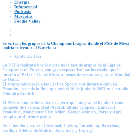
Energía
Infomercial
Podcasts
Mascotas
Foodie Valley
Se sortean los grupos de la Champions League, donde el PSG de Messi
podría enfrentar al Barcelona
agosto 25, 2022
La UEFA realizará hoy el sorteo de la fase de grupos de la Liga de
Campeones de Europa,
con gran expectativa por los rivales que le
tocarán al PSG de Lionel Messi, a menos de tres meses para el Mundial
de Qatar.
El evento comenzará a las 13 (Fox Sports) y se llevará a cabo en
Estambul,
sede de la final que será el 10 de junio de 2023 en el estadio
Olímpico Atatürk.
El PSG es uno de los cabezas de serie que integran el bombo 1
como
campeón de Francia. Real Madrid, último campeón, Eintracht
Frankfurt, Manchester City, Milan, Bayern Múnich, Porto y Ajax
completan el primer grupo.
En el bombo 2
estarán Liverpool, Chelsea, Tottenham, Barcelona,
Sevilla y Atlético de Madrid, Juventus y y Leipzig.