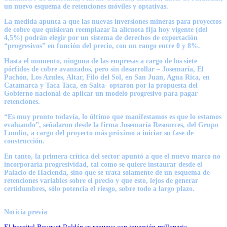
un nuevo esquema de retenciones móviles y optativas.
La medida apunta a que
las nuevas inversiones mineras para proyectos
de cobre que quisieran reemplazar la alícuota fija hoy vigente
(del
4,5%) podrán elegir por un sistema de derechos de exportación
“progresivos” en función del precio, con un rango entre 0 y 8%.
Hasta el momento, ninguna de las empresas a cargo de los siete
pórfidos de cobre avanzados, pero sin desarrollar –
Josemaría, El
Pachón, Los Azules, Altar, Filo del Sol, en San Juan, Agua Rica, en
Catamarca y Taca Taca, en Salt
a- optaron por la propuesta del
Gobierno nacional de aplicar un modelo progresivo para pagar
retenciones.
“Es muy pronto todavía, lo último que manifestamos es que lo estamos
evaluando”, señalaron desde la firma Josemaría Resources, del Grupo
Lundin, a cargo del proyecto más próximo a iniciar su fase de
construcción.
En tanto,
la primera crítica del sector apuntó a que el nuevo marco no
incorporaría progresividad,
tal como se quiere instaurar desde el
Palacio de Hacienda, sino que se trata solamente de un esquema de
retenciones variables sobre el precio y que esto, lejos de generar
certidumbres,
sólo potencia el riesgo, sobre todo a largo plazo.
Noticia previa