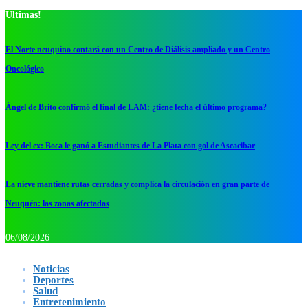
Ultimas!
El Norte neuquino contará con un Centro de Diálisis ampliado y un Centro
Oncológico
Ángel de Brito confirmó el final de LAM: ¿tiene fecha el último programa?
Ley del ex: Boca le ganó a Estudiantes de La Plata con gol de Ascacibar
La nieve mantiene rutas cerradas y complica la circulación en gran parte de
Neuquén: las zonas afectadas
06/08/2026
Noticias
Deportes
Salud
Entretenimiento