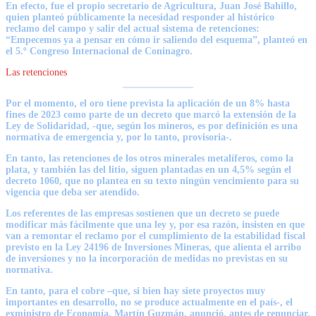
En efecto,
fue el propio secretario de Agricultura, Juan José Bahillo,
quien planteó públicamente la necesidad responder al histórico
reclamo del campo
y salir del actual sistema de retenciones:
“Empecemos ya a pensar en cómo ir saliendo del esquema”, planteó en
el 5.º Congreso Internacional de Coninagro.
Las retenciones
Por el momento,
el oro tiene prevista la aplicación de un 8% hasta
fines de 2023
como parte de un decreto que marcó la extensión de la
Ley de Solidaridad, -que, según los mineros, es por definición es una
normativa de emergencia y, por lo tanto, provisoria-.
En tanto, las retenciones de los otros minerales metalíferos,
como la
plata, y también las del litio, siguen plantadas en un 4,5% según el
decreto 1060,
que no plantea en su texto ningún vencimiento para su
vigencia que deba ser atendido.
Los referentes de las empresas sostienen que un decreto se puede
modificar más fácilmente que una ley y, por esa razón, insisten en que
van a remontar el reclamo por el cumplimiento de la estabilidad fiscal
previsto en la Ley 24196 de Inversiones Mineras, q
ue alienta el arribo
de inversiones y no la incorporación de medidas no previstas en su
normativa.
En tanto, para el cobre –que, si bien hay siete proyectos muy
importantes en desarrollo, no se produce actualmente en el país-, el
exministro de Economía, Martín Guzmán, anunció, antes de renunciar,