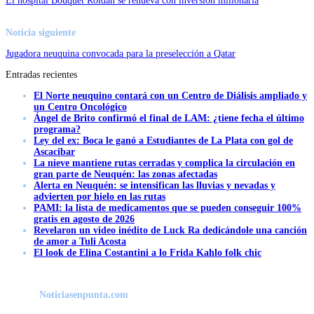
El hospital Bouquet Roldán se renueva con inversión millonaria
Noticia siguiente
Jugadora neuquina convocada para la preselección a Qatar
Entradas recientes
El Norte neuquino contará con un Centro de Diálisis ampliado y
un Centro Oncológico
Ángel de Brito confirmó el final de LAM: ¿tiene fecha el último
programa?
Ley del ex: Boca le ganó a Estudiantes de La Plata con gol de
Ascacibar
La nieve mantiene rutas cerradas y complica la circulación en
gran parte de Neuquén: las zonas afectadas
Alerta en Neuquén: se intensifican las lluvias y nevadas y
advierten por hielo en las rutas
PAMI: la lista de medicamentos que se pueden conseguir 100%
gratis en agosto de 2026
Revelaron un video inédito de Luck Ra dedicándole una canción
de amor a Tuli Acosta
El look de Elina Costantini a lo Frida Kahlo folk chic
Noticiasenpunta.com