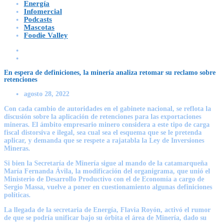
Energía
Infomercial
Podcasts
Mascotas
Foodie Valley
En espera de definiciones, la minería analiza retomar su reclamo sobre
retenciones
agosto 28, 2022
Con cada cambio de autoridades en el gabinete nacional,
se reflota la
discusión sobre la aplicación de retenciones para las exportaciones
mineras
. El ámbito empresario minero considera a este tipo de carga
fiscal distorsiva e ilegal, sea cual sea el esquema que se le pretenda
aplicar, y demanda que
se respete a rajatabla la Ley de Inversiones
Mineras.
Si bien la Secretaría de Minería sigue al mando de la catamarqueña
María Fernanda Ávila, la modificación del organigrama, que unió el
Ministerio de Desarrollo Productivo con el de Economía a cargo de
Sergio Massa,
vuelve a poner en cuestionamiento algunas definiciones
políticas.
La llegada de la secretaria de Energía, Flavia Royón,
activó el rumor
de que se podría unificar bajo su órbita el área de Minería,
dado su