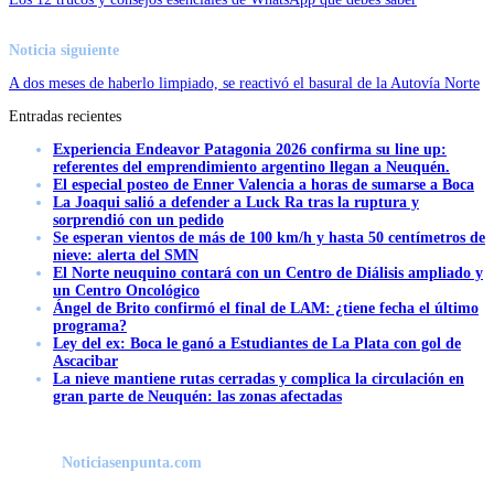
Noticia siguiente
A dos meses de haberlo limpiado, se reactivó el basural de la Autovía Norte
Entradas recientes
Experiencia Endeavor Patagonia 2026 confirma su line up:
referentes del emprendimiento argentino llegan a Neuquén.
El especial posteo de Enner Valencia a horas de sumarse a Boca
La Joaqui salió a defender a Luck Ra tras la ruptura y
sorprendió con un pedido
Se esperan vientos de más de 100 km/h y hasta 50 centímetros de
nieve: alerta del SMN
El Norte neuquino contará con un Centro de Diálisis ampliado y
un Centro Oncológico
Ángel de Brito confirmó el final de LAM: ¿tiene fecha el último
programa?
Ley del ex: Boca le ganó a Estudiantes de La Plata con gol de
Ascacibar
La nieve mantiene rutas cerradas y complica la circulación en
gran parte de Neuquén: las zonas afectadas
Noticiasenpunta.com