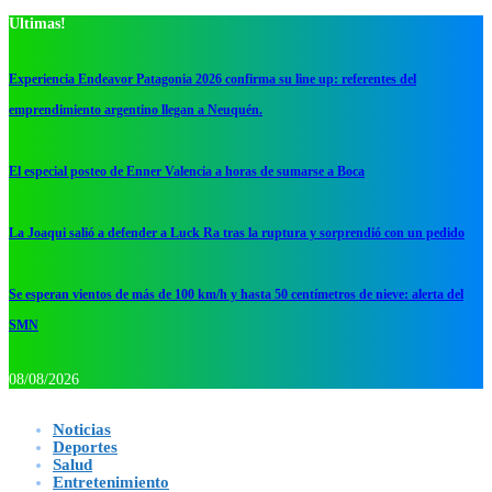
Ultimas!
Experiencia Endeavor Patagonia 2026 confirma su line up: referentes del
emprendimiento argentino llegan a Neuquén.
El especial posteo de Enner Valencia a horas de sumarse a Boca
La Joaqui salió a defender a Luck Ra tras la ruptura y sorprendió con un pedido
Se esperan vientos de más de 100 km/h y hasta 50 centímetros de nieve: alerta del
SMN
08/08/2026
Noticias
Deportes
Salud
Entretenimiento