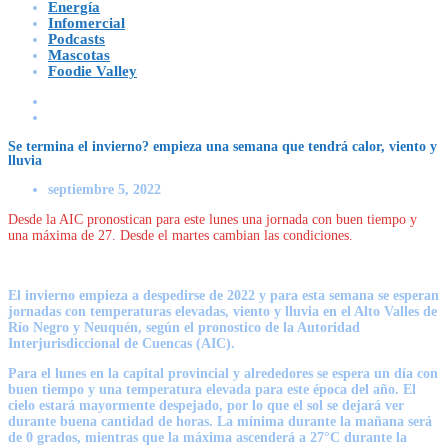
Energía
Infomercial
Podcasts
Mascotas
Foodie Valley
Se termina el invierno? empieza una semana que tendrá calor, viento y
lluvia
septiembre 5, 2022
Desde la AIC pronostican para este lunes una jornada con buen tiempo y
una máxima de 27. Desde el martes cambian las condiciones.
El invierno empieza a despedirse de 2022 y para esta semana se esperan
jornadas con temperaturas elevadas, viento y lluvia en el Alto Valles de
Río Negro y Neuquén, según el pronostico de la Autoridad
Interjurisdiccional de Cuencas (AIC).
Para el lunes en la capital provincial y alrededores se espera un día con
buen tiempo y una temperatura elevada para este época del año. El
cielo estará mayormente despejado, por lo que el sol se dejará ver
durante buena cantidad de horas. La mínima durante la mañana será
de 0 grados, mientras que la máxima ascenderá a 27°C durante la