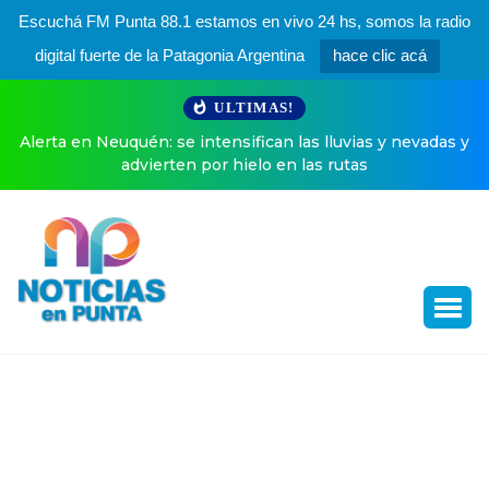
Escuchá FM Punta 88.1 estamos en vivo 24 hs, somos la radio
digital fuerte de la Patagonia Argentina
hace clic acá
ULTIMAS!
Alerta en Neuquén: se intensifican las lluvias y nevadas y
advierten por hielo en las rutas