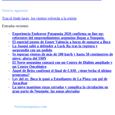
Noticia siguiente
Tras el finde largo, los vientos volverán a la región
Entradas recientes
Experiencia Endeavor Patagonia 2026 confirma su line up:
referentes del emprendimiento argentino llegan a Neuquén.
El especial posteo de Enner Valencia a horas de sumarse a Boca
La Joaqui salió a defender a Luck Ra tras la ruptura y
sorprendió con un pedido
Se esperan vientos de más de 100 km/h y hasta 50 centímetros de
nieve: alerta del SMN
El Norte neuquino contará con un Centro de Diálisis ampliado y
un Centro Oncológico
Ángel de Brito confirmó el final de LAM: ¿tiene fecha el último
programa?
Ley del ex: Boca le ganó a Estudiantes de La Plata con gol de
Ascacibar
La nieve mantiene rutas cerradas y complica la circulación en
gran parte de Neuquén: las zonas afectadas
Noticiasenpunta.com