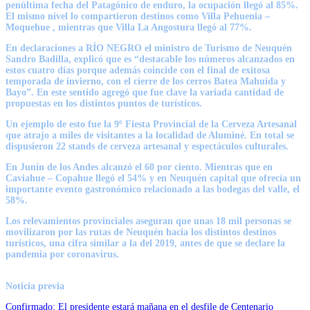
penúltima fecha del Patagónico de enduro, la ocupación llegó al 85%
.
El mismo nivel lo compartieron destinos como
Villa Pehuenia –
Moquehue , mientras que Villa La Angostura llegó al 77%.
En declaraciones a
RÍO NEGRO el ministro de Turismo de Neuquén
Sandro Badilla
, explicó que es
“destacable los números alcanzados en
estos cuatro días porque además coincide con el final de exitosa
temporada de invierno, con el cierre de los cerros Batea Mahuida y
Bayo”
. En este sentido agregó que fue clave la variada cantidad de
propuestas en los distintos puntos de turísticos.
Un ejemplo de esto fue
la 9º Fiesta Provincial de la Cerveza Artesanal
que atrajo a miles de visitantes a la localidad de Aluminé.
En total se
dispusieron 22 stands de cerveza artesanal y espectáculos culturales.
En
Junín de los Andes alcanzó el 60 por ciento. Mientras que en
Caviahue – Copahue llegó el 54%
y en Neuquén capital que ofrecía un
importante evento gastronómico relacionado a las bodegas del valle, el
58%.
Los relevamientos provinciales aseguran que unas
18 mil personas se
movilizaron por las rutas de Neuquén hacia los distintos destinos
turísticos, una cifra similar a la del 2019
, antes de que se declare la
pandemia por coronavirus.
Noticia previa
Confirmado: El presidente estará mañana en el desfile de Centenario