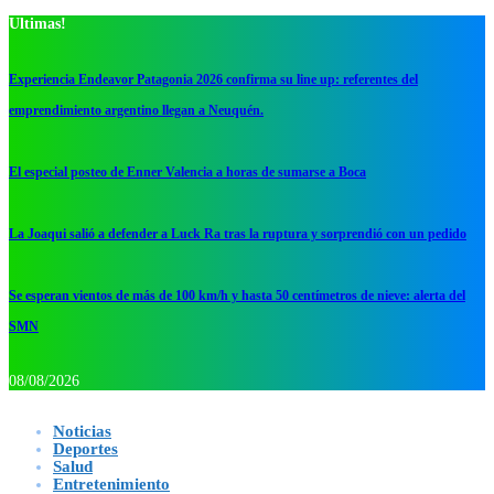
Ultimas!
Experiencia Endeavor Patagonia 2026 confirma su line up: referentes del
emprendimiento argentino llegan a Neuquén.
El especial posteo de Enner Valencia a horas de sumarse a Boca
La Joaqui salió a defender a Luck Ra tras la ruptura y sorprendió con un pedido
Se esperan vientos de más de 100 km/h y hasta 50 centímetros de nieve: alerta del
SMN
08/08/2026
Noticias
Deportes
Salud
Entretenimiento