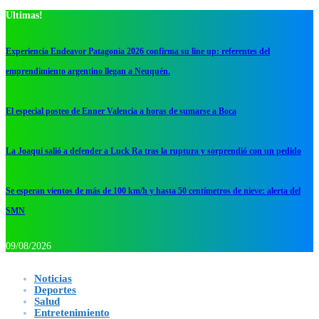
Ultimas!
Experiencia Endeavor Patagonia 2026 confirma su line up: referentes del
emprendimiento argentino llegan a Neuquén.
El especial posteo de Enner Valencia a horas de sumarse a Boca
La Joaqui salió a defender a Luck Ra tras la ruptura y sorprendió con un pedido
Se esperan vientos de más de 100 km/h y hasta 50 centímetros de nieve: alerta del
SMN
09/08/2026
Noticias
Deportes
Salud
Entretenimiento