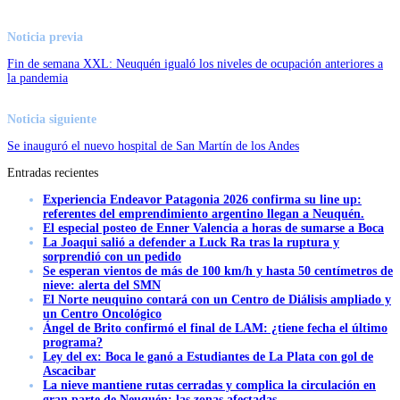
Noticia previa
Fin de semana XXL: Neuquén igualó los niveles de ocupación anteriores a
la pandemia
Noticia siguiente
Se inauguró el nuevo hospital de San Martín de los Andes
Entradas recientes
Experiencia Endeavor Patagonia 2026 confirma su line up:
referentes del emprendimiento argentino llegan a Neuquén.
El especial posteo de Enner Valencia a horas de sumarse a Boca
La Joaqui salió a defender a Luck Ra tras la ruptura y
sorprendió con un pedido
Se esperan vientos de más de 100 km/h y hasta 50 centímetros de
nieve: alerta del SMN
El Norte neuquino contará con un Centro de Diálisis ampliado y
un Centro Oncológico
Ángel de Brito confirmó el final de LAM: ¿tiene fecha el último
programa?
Ley del ex: Boca le ganó a Estudiantes de La Plata con gol de
Ascacibar
La nieve mantiene rutas cerradas y complica la circulación en
gran parte de Neuquén: las zonas afectadas