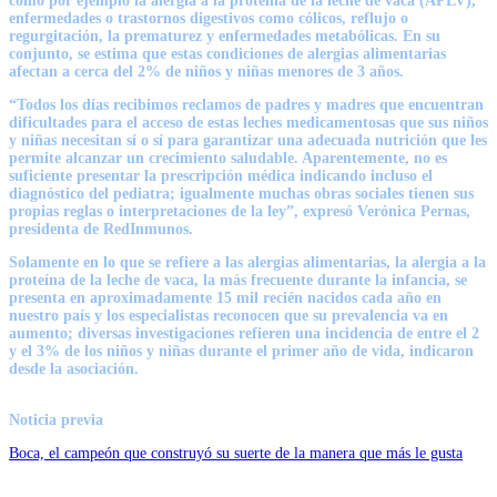
como por ejemplo la alergia a la proteína de la leche de vaca (APLV),
enfermedades o trastornos digestivos como cólicos, reflujo o
regurgitación, la prematurez y enfermedades metabólicas. En su
conjunto, se estima que estas condiciones de alergias alimentarias
afectan a cerca del 2% de niños y niñas menores de 3 años.
“Todos los días recibimos reclamos de padres y madres que encuentran
dificultades para el acceso de estas leches medicamentosas que sus niños
y niñas necesitan sí o sí para garantizar una adecuada nutrición que les
permite alcanzar un crecimiento saludable. Aparentemente, no es
suficiente presentar la prescripción médica indicando incluso el
diagnóstico del pediatra; igualmente muchas obras sociales tienen sus
propias reglas o interpretaciones de la ley”, expresó Verónica Pernas,
presidenta de RedInmunos.
Solamente en lo que se refiere a las alergias alimentarias, la alergia a la
proteína de la leche de vaca, la más frecuente durante la infancia, se
presenta en aproximadamente 15 mil recién nacidos cada año en
nuestro país y los especialistas reconocen que su prevalencia va en
aumento; diversas investigaciones refieren una incidencia de entre el 2
y el 3% de los niños y niñas durante el primer año de vida, indicaron
desde la asociación.
Noticia previa
Boca, el campeón que construyó su suerte de la manera que más le gusta