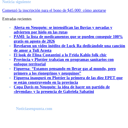
Noticia siguiente
Comenzó la inscripción para el bono de $45.000: cómo anotarse
Entradas recientes
Alerta en Neuquén: se intensifican las lluvias y nevadas y
advierten por hielo en las rutas
PAMI: la lista de medicamentos que se pueden conseguir 100%
gratis en agosto de 2026
Revelaron un video inédito de Luck Ra dedicándole una canción
de amor a Tuli Acosta
El look de Elina Costantini a lo Frida Kahlo folk chic
Provincia y Plottier trabajan en programas sanitarios con
enfoque territorial
Figueroa: “Estamos pensando en llevar gas al mundo, pero
primero a los rionegrinos y neuquinos”
Figueroa inauguró en Plottier la primera de las diez EPET que
se están construyendo en la provincia
Copa Davis en Neuquén: la idea de hacer un partido de
«leyendas» y la presencia de Gabriela Sabatini
Noticiasenpunta.com