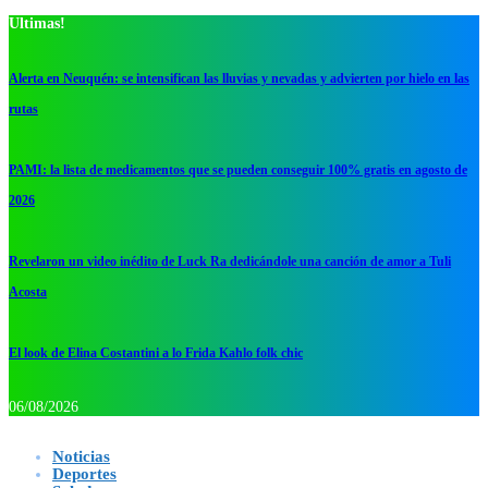
Ultimas!
Alerta en Neuquén: se intensifican las lluvias y nevadas y advierten por hielo en las
rutas
PAMI: la lista de medicamentos que se pueden conseguir 100% gratis en agosto de
2026
Revelaron un video inédito de Luck Ra dedicándole una canción de amor a Tuli
Acosta
El look de Elina Costantini a lo Frida Kahlo folk chic
06/08/2026
Noticias
Deportes