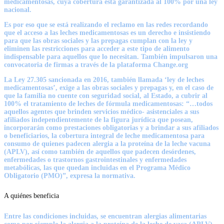
medicamentosas, cuya cobertura está garantizada al 100% por una ley
nacional.
Es por eso que se está realizando el reclamo en las redes recordando
que el acceso a las leches medicamentosas es un derecho e insistiendo
para que las obras sociales y las prepagas cumplan con la ley y
eliminen las restricciones para acceder a este tipo de alimento
indispensable para aquellos que lo necesitan. También impulsaron una
convocatoria de firmas a través de la plataforma Change.org
La Ley 27.305 sancionada en 2016, también llamada ‘ley de leches
medicamentosas’, exige a las obras sociales y prepagas y, en el caso de
que la familia no cuente con seguridad social, al Estado, a cubrir al
100% el tratamiento de leches de fórmula medicamentosas: “…todos
aquellos agentes que brinden servicios médico- asistenciales a sus
afiliados independientemente de la figura jurídica que posean,
incorporarán como prestaciones obligatorias y a brindar a sus afiliados
o beneficiarios, la cobertura integral de leche medicamentosa para
consumo de quienes padecen alergia a la proteína de la leche vacuna
(APLV), así como también de aquellos que padecen desórdenes,
enfermedades o trastornos gastrointestinales y enfermedades
metabólicas, las que quedan incluidas en el Programa Médico
Obligatorio (PMO)”, expresa la normativa.
A quiénes beneficia
Entre las condiciones incluidas, se encuentran alergias alimentarias