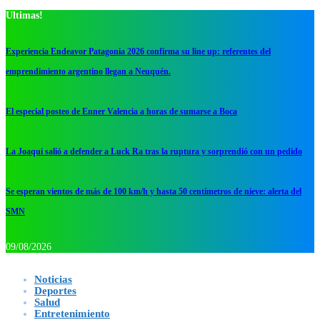
Ultimas!
Experiencia Endeavor Patagonia 2026 confirma su line up: referentes del
emprendimiento argentino llegan a Neuquén.
El especial posteo de Enner Valencia a horas de sumarse a Boca
La Joaqui salió a defender a Luck Ra tras la ruptura y sorprendió con un pedido
Se esperan vientos de más de 100 km/h y hasta 50 centímetros de nieve: alerta del
SMN
09/08/2026
Noticias
Deportes
Salud
Entretenimiento