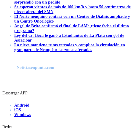
sorprendió con un pedido
Se esperan vientos de más de 100 km/h y hasta 50 centímetros de
nieve: alerta del SMN
El Norte neuquino contará con un Centro de Diálisis ampliado y
un Centro Oncológico
Ángel de Brito confirmó el final de LAM: ¿tiene fecha el último
programa?
Ley del ex: Boca le ganó a Estudiantes de La Plata con gol de
Ascacibar
La nieve mantiene rutas cerradas y complica la circulación en
gran parte de Neuquén: las zonas afectadas
Noticiasenpunta.com
Descargar APP
Android
iOS
Windows
Redes