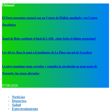
Ultimas!
El Norte neuquino contará con un Centro de Diálisis ampliado y un Centro
Oncológico
Ángel de Brito confirmó el final de LAM: ¿tiene fecha el último programa?
Ley del ex: Boca le ganó a Estudiantes de La Plata con gol de Ascacibar
La nieve mantiene rutas cerradas y complica la circulación en gran parte de
Neuquén: las zonas afectadas
07/08/2026
Noticias
Deportes
Salud
Entretenimiento