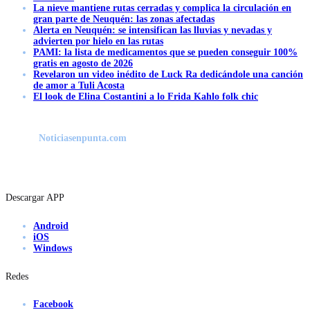
La nieve mantiene rutas cerradas y complica la circulación en
gran parte de Neuquén: las zonas afectadas
Alerta en Neuquén: se intensifican las lluvias y nevadas y
advierten por hielo en las rutas
PAMI: la lista de medicamentos que se pueden conseguir 100%
gratis en agosto de 2026
Revelaron un video inédito de Luck Ra dedicándole una canción
de amor a Tuli Acosta
El look de Elina Costantini a lo Frida Kahlo folk chic
Noticiasenpunta.com
Descargar APP
Android
iOS
Windows
Redes
Facebook