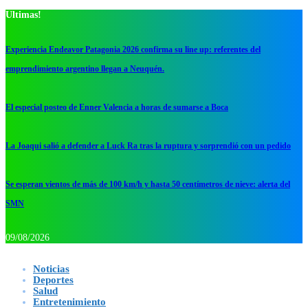
Ultimas!
Experiencia Endeavor Patagonia 2026 confirma su line up: referentes del
emprendimiento argentino llegan a Neuquén.
El especial posteo de Enner Valencia a horas de sumarse a Boca
La Joaqui salió a defender a Luck Ra tras la ruptura y sorprendió con un pedido
Se esperan vientos de más de 100 km/h y hasta 50 centímetros de nieve: alerta del
SMN
09/08/2026
Noticias
Deportes
Salud
Entretenimiento