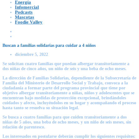
Energía
Infomercial
Podcasts
Mascotas
Foodie Valley
Buscan a familias solidarias para cuidar a 4 niños
diciembre 5, 2022
Se solicitan cuatro familias que puedan albergar transitoriamente a
dos niñas de cinco años, un niño de seis y una beba de ocho meses.
La dirección de Familias Solidarias, dependiente de la Subsecretaría de
Familia del Ministerio de Desarrollo Social y Trabajo, convoca a la
ciudadanía a formar parte del programa provincial que tiene por
objetivo albergar transitoriamente a niñas, niños y adolescentes que se
encuentran bajo medidas de protección excepcional, brindándoles
cuidados y afecto, incluyéndolos en su hogar y acompañando el proceso
hasta tanto se resuelva su situación legal.
Se busca a cuatro familias para que cuiden transitoriamente a dos
niñas de 5 años, una beba de ocho meses, y un niño de seis meses, sin
relación de parentesco.
Los interesados en postularse deberán cumplir los siguientes requisitos: