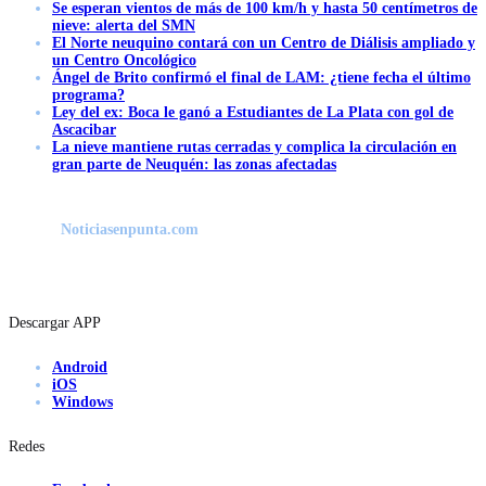
Se esperan vientos de más de 100 km/h y hasta 50 centímetros de
nieve: alerta del SMN
El Norte neuquino contará con un Centro de Diálisis ampliado y
un Centro Oncológico
Ángel de Brito confirmó el final de LAM: ¿tiene fecha el último
programa?
Ley del ex: Boca le ganó a Estudiantes de La Plata con gol de
Ascacibar
La nieve mantiene rutas cerradas y complica la circulación en
gran parte de Neuquén: las zonas afectadas
Noticiasenpunta.com
Descargar APP
Android
iOS
Windows
Redes