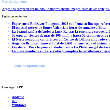
Noticia siguiente
Argentina campeón del mundo: la impresionante imagen 360° de los festejos 
Entradas recientes
Experiencia Endeavor Patagonia 2026 confirma su line up: refere
El especial posteo de Enner Valencia a horas de sumarse a Boca
La Joaqui salió a defender a Luck Ra tras la ruptura y sorprendi
Se esperan vientos de más de 100 km/h y hasta 50 centímetros de 
El Norte neuquino contará con un Centro de Diálisis ampliado y
Ángel de Brito confirmó el final de LAM: ¿tiene fecha el último
Ley del ex: Boca le ganó a Estudiantes de La Plata con gol de Asc
La nieve mantiene rutas cerradas y complica la circulación en gra
Noticiasenpunta.com
Descargar APP
Android
iOS
Windows