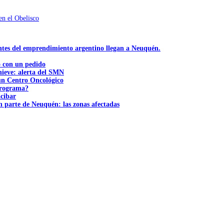
en el Obelisco
ntes del emprendimiento argentino llegan a Neuquén.
ó con un pedido
nieve: alerta del SMN
 un Centro Oncológico
 programa?
acibar
n parte de Neuquén: las zonas afectadas