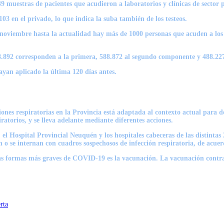
9 muestras de pacientes que acudieron a laboratorios y clínicas de sector 
03 en el privado, lo que indica la suba también de los testeos.
noviembre hasta la actualidad hay más de 1000 personas que acuden a los d
648.892 corresponden a la primera, 588.872 al segundo componente y
488.227
hayan aplicado la última 120 días antes.
iones respiratorias en la Provincia está adaptada al contexto actual para d
ratorios, y se lleva adelante mediante diferentes acciones.
r, el Hospital Provincial Neuquén y los hospitales cabeceras de las distint
n o se internan con cuadros sospechosos de infección respiratoria, de acuerd
s formas más graves de COVID-19 es la vacunación. La vacunación contra C
rta