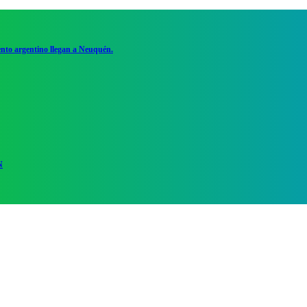
ento argentino llegan a Neuquén.
N