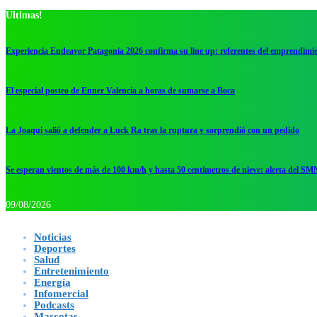
Ultimas!
Experiencia Endeavor Patagonia 2026 confirma su line up: referentes del emprendimi
El especial posteo de Enner Valencia a horas de sumarse a Boca
La Joaqui salió a defender a Luck Ra tras la ruptura y sorprendió con un pedido
Se esperan vientos de más de 100 km/h y hasta 50 centímetros de nieve: alerta del SM
09/08/2026
Noticias
Deportes
Salud
Entretenimiento
Energía
Infomercial
Podcasts
Mascotas