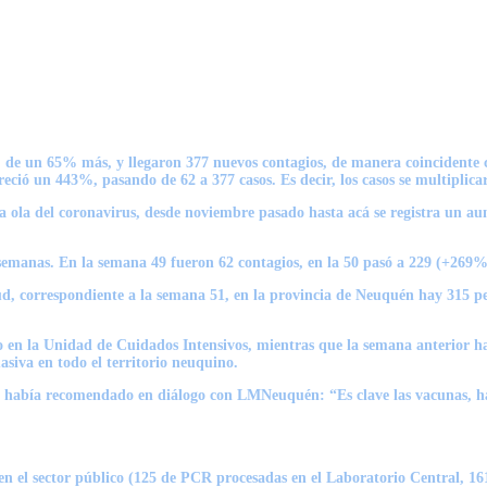
de un 65% más, y llegaron 377 nuevos contagios, de manera coincidente con
eció un 443%, pasando de 62 a 377 casos. Es decir, los casos se multiplicar
nda ola del coronavirus, desde noviembre pasado hasta acá se registra un 
emanas. En la semana 49 fueron 62 contagios, en la 50 pasó a 229 (+269%)
lud, correspondiente a la semana 51, en la provincia de Neuquén hay 315 
 en la Unidad de Cuidados Intensivos, mientras que la semana anterior ha
siva en todo el territorio neuquino.
uén había recomendado en diálogo con LMNeuquén:
“Es clave las vacunas, h
n el sector público
(125 de PCR procesadas en el Laboratorio Central, 161