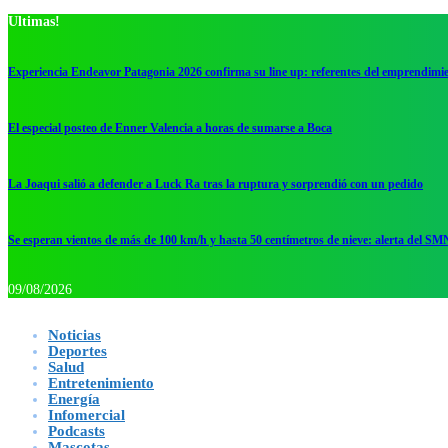
Ultimas!
Experiencia Endeavor Patagonia 2026 confirma su line up: referentes del emprendimi
El especial posteo de Enner Valencia a horas de sumarse a Boca
La Joaqui salió a defender a Luck Ra tras la ruptura y sorprendió con un pedido
Se esperan vientos de más de 100 km/h y hasta 50 centímetros de nieve: alerta del SM
09/08/2026
Noticias
Deportes
Salud
Entretenimiento
Energía
Infomercial
Podcasts
Mascotas