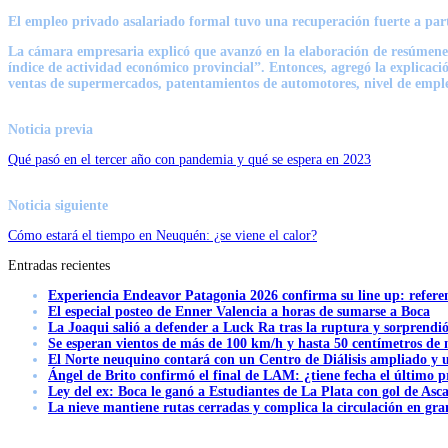
El empleo privado asalariado formal tuvo una recuperación fuerte a part
La cámara empresaria explicó que avanzó en la elaboración de resúmenes 
índice de actividad económico provincial”. Entonces, agregó la explicaci
ventas de supermercados, patentamientos de automotores, nivel de emple
Noticia previa
Qué pasó en el tercer año con pandemia y qué se espera en 2023
Noticia siguiente
Cómo estará el tiempo en Neuquén: ¿se viene el calor?
Entradas recientes
Experiencia Endeavor Patagonia 2026 confirma su line up: refere
El especial posteo de Enner Valencia a horas de sumarse a Boca
La Joaqui salió a defender a Luck Ra tras la ruptura y sorprendi
Se esperan vientos de más de 100 km/h y hasta 50 centímetros de 
El Norte neuquino contará con un Centro de Diálisis ampliado y
Ángel de Brito confirmó el final de LAM: ¿tiene fecha el último
Ley del ex: Boca le ganó a Estudiantes de La Plata con gol de Asc
La nieve mantiene rutas cerradas y complica la circulación en gra