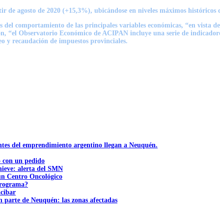
ir de agosto de 2020 (+15,3%), ubicándose en niveles máximos históricos 
del comportamiento de las principales variables económicas, “en vista de
ón, “el Observatorio Económico de ACIPAN incluye una serie de indicadores
o y recaudación de impuestos provinciales.
ntes del emprendimiento argentino llegan a Neuquén.
ó con un pedido
nieve: alerta del SMN
 un Centro Oncológico
 programa?
acibar
n parte de Neuquén: las zonas afectadas