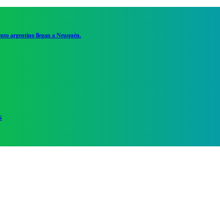
ento argentino llegan a Neuquén.
N