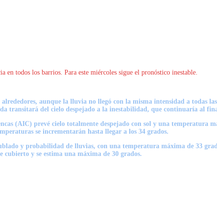
 en todos los barrios. Para este miércoles sigue el pronóstico inestable.
 alrededores, aunque la lluvia no llegó con la misma intensidad a todas l
a transitará del cielo despejado a la inestabilidad, que continuaría al fina
encas (AIC) prevé cielo totalmente despejado con sol y una temperatura má
emperaturas se incrementarán hasta llegar a los 34 grados.
o nublado y probabilidad de lluvias, con una temperatura máxima de 33 gra
te cubierto y se estima una máxima de 30 grados.