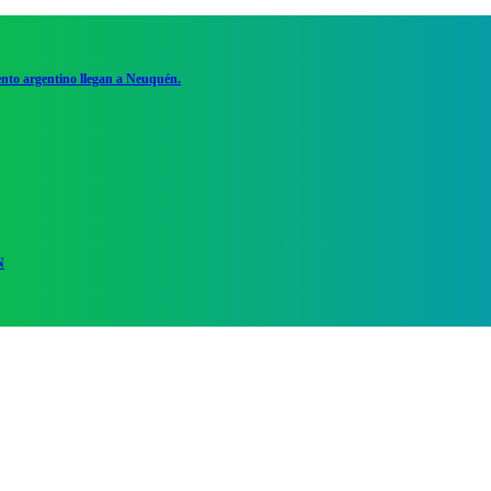
ento argentino llegan a Neuquén.
N