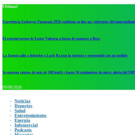
Ultimas!
Experiencia Endeavor Patagonia 2026 confirma su line up: referentes del emprendimi
El especial posteo de Enner Valencia a horas de sumarse a Boca
La Joaqui salió a defender a Luck Ra tras la ruptura y sorprendió con un pedido
Se esperan vientos de más de 100 km/h y hasta 50 centímetros de nieve: alerta del SM
09/08/2026
Noticias
Deportes
Salud
Entretenimiento
Energía
Infomercial
Podcasts
Mascotas