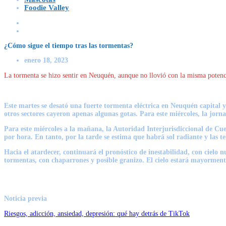
Foodie Valley
¿Cómo sigue el tiempo tras las tormentas?
enero 18, 2023
La tormenta se hizo sentir en Neuquén, aunque no llovió con la misma potencia
Este martes se desató una fuerte tormenta eléctrica en Neuquén capital y
otros sectores cayeron apenas algunas gotas. Para este miércoles, la jornad
Para este miércoles a la mañana, la Autoridad Interjurisdiccional de Cu
por hora. En tanto, por la tarde se estima que habrá sol radiante y las t
Hacia el atardecer, continuará el pronóstico de inestabilidad, con ciel
tormentas, con chaparrones y posible granizo. El cielo estará mayormen
Noticia previa
Riesgos, adicción, ansiedad, depresión: qué hay detrás de TikTok