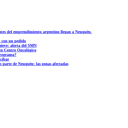
ntes del emprendimiento argentino llegan a Neuquén.
ó con un pedido
nieve: alerta del SMN
 un Centro Oncológico
 programa?
acibar
n parte de Neuquén: las zonas afectadas