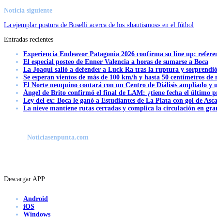
Noticia siguiente
La ejemplar postura de Boselli acerca de los «bautismos» en el fútbol
Entradas recientes
Experiencia Endeavor Patagonia 2026 confirma su line up: refere
El especial posteo de Enner Valencia a horas de sumarse a Boca
La Joaqui salió a defender a Luck Ra tras la ruptura y sorprendi
Se esperan vientos de más de 100 km/h y hasta 50 centímetros de 
El Norte neuquino contará con un Centro de Diálisis ampliado y
Ángel de Brito confirmó el final de LAM: ¿tiene fecha el último
Ley del ex: Boca le ganó a Estudiantes de La Plata con gol de Asc
La nieve mantiene rutas cerradas y complica la circulación en gra
Noticiasenpunta.com
Descargar APP
Android
iOS
Windows