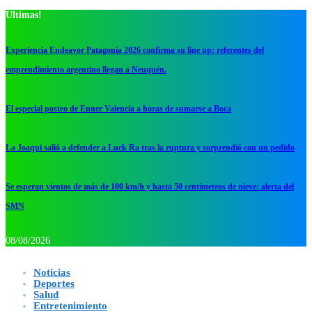
Ultimas!
Experiencia Endeavor Patagonia 2026 confirma su line up: referentes del
emprendimiento argentino llegan a Neuquén.
El especial posteo de Enner Valencia a horas de sumarse a Boca
La Joaqui salió a defender a Luck Ra tras la ruptura y sorprendió con un pedido
Se esperan vientos de más de 100 km/h y hasta 50 centímetros de nieve: alerta del
SMN
08/08/2026
Noticias
Deportes
Salud
Entretenimiento