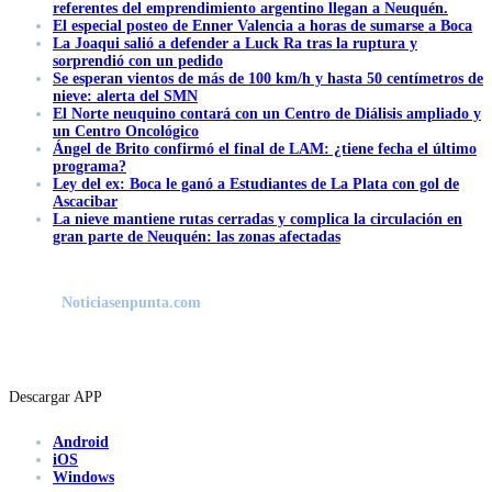
referentes del emprendimiento argentino llegan a Neuquén.
El especial posteo de Enner Valencia a horas de sumarse a Boca
La Joaqui salió a defender a Luck Ra tras la ruptura y
sorprendió con un pedido
Se esperan vientos de más de 100 km/h y hasta 50 centímetros de
nieve: alerta del SMN
El Norte neuquino contará con un Centro de Diálisis ampliado y
un Centro Oncológico
Ángel de Brito confirmó el final de LAM: ¿tiene fecha el último
programa?
Ley del ex: Boca le ganó a Estudiantes de La Plata con gol de
Ascacibar
La nieve mantiene rutas cerradas y complica la circulación en
gran parte de Neuquén: las zonas afectadas
Noticiasenpunta.com
Descargar APP
Android
iOS
Windows