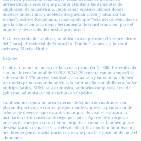
infraestructura escolar que permita atender a las demandas de
ampliación de la matrícula, impulsando espacios idóneos donde
nuestros niños, niñas y adolescentes puedan crecer y alcanzar sus
sueños”, sostuvo Koopmann, remarcando que “estamos convencidos de
que la educación es la mejor herramienta de transformación, para el
impulso y desarrollo de nuestra provincia”.
En la recorrida de las obras, también estuvo presente el vicepresidente
del Consejo Provincial de Educación. Danilo Casanova, y la vocal
primera, Marisa Altube.
Detalles
La obra totalmente nueva de la escuela primaria N° 360, fue realizada
con una inversión total de $328.828,749,20, cuenta con una superficie
cubierta de 1.576 metros cuadrados en una sola planta, donde habrá
siete aulas primarias, aula taller, sala multimedia con biblioteca, taller
multipropósito, SUM, sala de música, sanitarios completos, área de
gobierno, administración y cocina con depósito.
También, incorpora un área exterior de 52 metros cuadrados con
playón deportivo y sector de juegos, donde se prevé la plantación de
árboles de diversas especies autóctonas para lo cual se realizará la
instalación de un sistema de riego por goteo. Aparte de incorporar
puertas de emergencia con botón antipático, como así también placas
de señalización de pared y carteles de identificación foto luminiscente,
luz de emergencia y señalización de escape para la seguridad de todo el
alumnado.