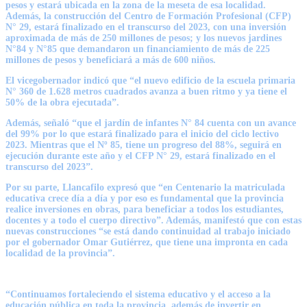
pesos y estará ubicada en la zona de la meseta de esa localidad.
Además, la construcción del Centro de Formación Profesional (CFP)
N° 29, estará finalizado en el transcurso del 2023, con una inversión
aproximada de más de 250 millones de pesos; y los nuevos jardines
N°84 y N°85 que demandaron un financiamiento de más de 225
millones de pesos y beneficiará a más de 600 niños.
El vicegobernador indicó que “el nuevo edificio de la escuela primaria
N° 360 de 1.628 metros cuadrados avanza a buen ritmo y ya tiene el
50% de la obra ejecutada”.
Además, señaló “que el jardín de infantes N° 84 cuenta con un avance
del 99% por lo que estará finalizado para el inicio del ciclo lectivo
2023. Mientras que el Nº 85, tiene un progreso del 88%, seguirá en
ejecución durante este año y el CFP N° 29, estará finalizado en el
transcurso del 2023”.
Por su parte, Llancafilo expresó que “en Centenario la matriculada
educativa crece día a día y por eso es fundamental que la provincia
realice inversiones en obras, para beneficiar a todos los estudiantes,
docentes y a todo el cuerpo directivo”. Además, manifestó que con estas
nuevas construcciones “se está dando continuidad al trabajo iniciado
por el gobernador Omar Gutiérrez, que tiene una impronta en cada
localidad de la provincia”.
“Continuamos fortaleciendo el sistema educativo y el acceso a la
educación pública en toda la provincia, además de invertir en