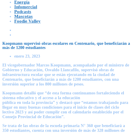
Energía
Infomercial
Podcasts
Mascotas
Foodie Valley
Koopmann supervisó obras escolares en Centenario, que beneficiarán a
más de 1200 estudiantes
enero 23, 2023
El vicegobernador Marcos Koopmann, acompañado por el ministro de
Gobierno y Educación, Osvaldo Llancafilo, supervisó obras de
infraestructura escolar que se están ejecutando en la ciudad de
Centenario, que beneficiarán a más de 1200 estudiantes, con una
inversión superior a los 800 millones de pesos.
Koopmann detalló que “de esta forma continuamos fortaleciendo el
sistema educativo y el acceso a la educación
pública en toda la provincia” y destacó que “estamos trabajando para
llegar en muy buenas condiciones para el inicio de clases del ciclo
lectivo 2023 y así poder cumplir con el calendario establecido por el
Consejo Provincial de Educación”.
Se trata de las obras de la escuela primaria N° 360 que beneficiará a
350 estudiantes, cuenta con una inversión de más de 328 millones de