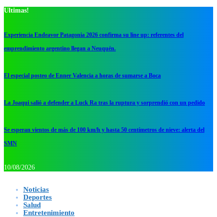
Ultimas!
Experiencia Endeavor Patagonia 2026 confirma su line up: referentes del
emprendimiento argentino llegan a Neuquén.
El especial posteo de Enner Valencia a horas de sumarse a Boca
La Joaqui salió a defender a Luck Ra tras la ruptura y sorprendió con un pedido
Se esperan vientos de más de 100 km/h y hasta 50 centímetros de nieve: alerta del
SMN
10/08/2026
Noticias
Deportes
Salud
Entretenimiento