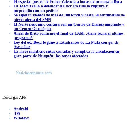
El especial posteo de Enner Valencia a horas de sumarse a Boca
La Joaqui salió a defender a Luck Ra tras la ruptura y
sorprendió con un pedido
Se esperan vientos de más de 100 km/h y hasta 50 centímetros de
nieve: alerta del SMN
El Norte neuquino contará con un Centro de Diálisis ampliado y
un Centro Oncológico
Ángel de Brito confirmó el final de LAM: ¿tiene fecha el último
programa?
Ley del ex: Boca le ganó a Estudiantes de La Plata con gol de
Ascacibar
La nieve mantiene rutas cerradas y complica la circulación en
gran parte de Neuquén: las zonas afectadas
Noticiasenpunta.com
Descargar APP
Android
iOS
Windows