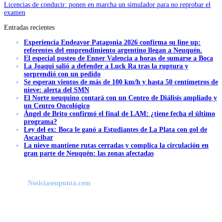
Licencias de conducir: ponen en marcha un simulador para no reprobar el
examen
Entradas recientes
Experiencia Endeavor Patagonia 2026 confirma su line up:
referentes del emprendimiento argentino llegan a Neuquén.
El especial posteo de Enner Valencia a horas de sumarse a Boca
La Joaqui salió a defender a Luck Ra tras la ruptura y
sorprendió con un pedido
Se esperan vientos de más de 100 km/h y hasta 50 centímetros de
nieve: alerta del SMN
El Norte neuquino contará con un Centro de Diálisis ampliado y
un Centro Oncológico
Ángel de Brito confirmó el final de LAM: ¿tiene fecha el último
programa?
Ley del ex: Boca le ganó a Estudiantes de La Plata con gol de
Ascacibar
La nieve mantiene rutas cerradas y complica la circulación en
gran parte de Neuquén: las zonas afectadas
Noticiasenpunta.com