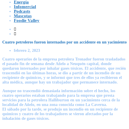
Energía
Infomercial
Podcasts
Mascotas
Foodie Valley
Cuatro petroleros fueron internados por un accidente en un yacimiento
febrero 2, 2023
Cuatro operarios de la
empresa petrolera Tronador
fueron trasladados
el pasado fin de semana desde
Añelo
a Neuquén capital, donde
quedaron internados por inhalar gases tóxicos. El accidente, que recién
trascendió en las últimas horas, se dio a partir de un incendio de un
recipiente de químicos, y se informó que tres de ellos ya recibieron el
alta médica, aunque hay un trabajador que permanece internado.
Aunque no trascendió demasiada información sobre el hecho, los
cuatro operarios estaban trabajando para la empresa que presta
servicios para la
petrolera Halliburton
en un yacimiento cerca de la
localidad de Añelo, en una zona conocida como La Caverna.
El sábado por la tarde, se produjo un incendio en un recipiente de
químicos y cuatro de los trabajadores se vieron afectados por la
inhalación de gases tóxicos.