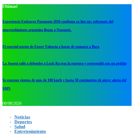
Ultimas!
Experiencia Endeavor Patagonia 2026 confirma su line up: referentes del
emprendimiento argentino llegan a Neuquén.
El especial posteo de Enner Valencia a horas de sumarse a Boca
La Joaqui salió a defender a Luck Ra tras la ruptura y sorprendió con un pedido
Se esperan vientos de más de 100 km/h y hasta 50 centímetros de nieve: alerta del
SMN
08/08/2026
Noticias
Deportes
Salud
Entretenimiento