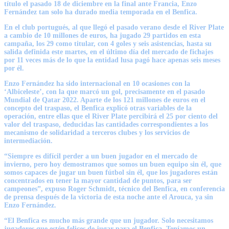
título el pasado 18 de diciembre en la final ante Francia, Enzo
Fernández tan solo ha durado media temporada en el Benfica.
En el club portugués, al que llegó el pasado verano desde el River Plate
a cambio de 10 millones de euros, ha jugado 29 partidos en esta
campaña, los 29 como titular, con 4 goles y seis asistencias, hasta su
salida definida este martes, en el último día del mercado de fichajes
por 11 veces más de lo que la entidad lusa pagó hace apenas seis meses
por él.
Enzo Fernández ha sido internacional en 10 ocasiones con la
‘Albiceleste’, con la que marcó un gol, precisamente en el pasado
Mundial de Qatar 2022. Aparte de los 121 millones de euros en el
concepto del traspaso, el Benfica explicó otras variables de la
operación, entre ellas que el River Plate percibirá el 25 por ciento del
valor del traspaso, deducidas las cantidades correspondientes a los
mecanismo de solidaridad a terceros clubes y los servicios de
intermediación.
“Siempre es difícil perder a un buen jugador en el mercado de
invierno, pero hoy demostramos que somos un buen equipo sin él, que
somos capaces de jugar un buen fútbol sin él, que los jugadores están
concentrados en tener la mayor cantidad de puntos, para ser
campeones”, expuso Roger Schmidt, técnico del Benfica, en conferencia
de prensa después de la victoria de esta noche ante el Arouca, ya sin
Enzo Fernández.
“El Benfica es mucho más grande que un jugador. Solo necesitamos
jugadores que estén felices de jugar para el Benfica. Teníamos un