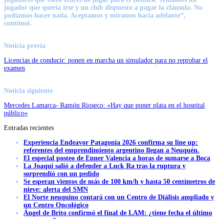
jugador que quería irse y un club dispuesto a pagar la cláusula. No
podíamos hacer nada. Aceptamos y miramos hacia adelante”,
continuó.
Noticia previa
Licencias de conducir: ponen en marcha un simulador para no reprobar el
examen
Noticia siguiente
Mercedes Lamarca- Ramón Rioseco: «Hay que poner plata en el hospital
público»
Entradas recientes
Experiencia Endeavor Patagonia 2026 confirma su line up:
referentes del emprendimiento argentino llegan a Neuquén.
El especial posteo de Enner Valencia a horas de sumarse a Boca
La Joaqui salió a defender a Luck Ra tras la ruptura y
sorprendió con un pedido
Se esperan vientos de más de 100 km/h y hasta 50 centímetros de
nieve: alerta del SMN
El Norte neuquino contará con un Centro de Diálisis ampliado y
un Centro Oncológico
Ángel de Brito confirmó el final de LAM: ¿tiene fecha el último