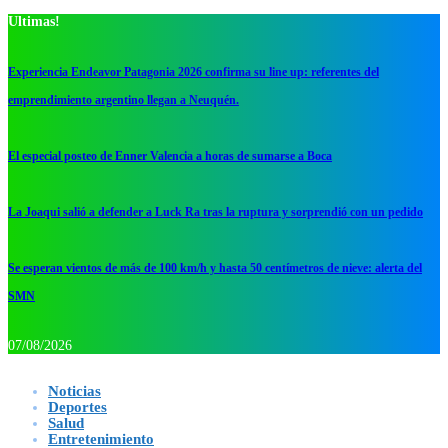
Ultimas!
Experiencia Endeavor Patagonia 2026 confirma su line up: referentes del
emprendimiento argentino llegan a Neuquén.
El especial posteo de Enner Valencia a horas de sumarse a Boca
La Joaqui salió a defender a Luck Ra tras la ruptura y sorprendió con un pedido
Se esperan vientos de más de 100 km/h y hasta 50 centímetros de nieve: alerta del
SMN
07/08/2026
Noticias
Deportes
Salud
Entretenimiento