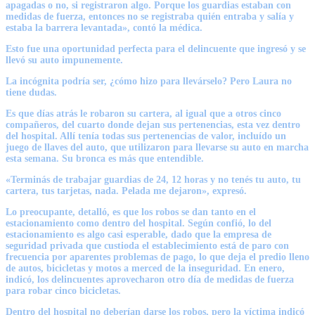
apagadas o no, si registraron algo. Porque los guardias estaban con
medidas de fuerza, entonces no se registraba quién entraba y salía y
estaba la barrera levantada», contó la médica.
Esto fue una oportunidad perfecta para el delincuente que ingresó y se
llevó su auto impunemente.
La incógnita podría ser, ¿cómo hizo para llevárselo? Pero Laura no
tiene dudas.
Es que días atrás le robaron su cartera, al igual que a otros cinco
compañeros, del cuarto donde dejan sus pertenencias, esta vez dentro
del hospital. Allí tenía todas sus pertenencias de valor, incluído un
juego de llaves del auto, que utilizaron para llevarse su auto en marcha
esta semana. Su bronca es más que entendible.
«Terminás de trabajar guardias de 24, 12 horas y no tenés tu auto, tu
cartera, tus tarjetas, nada. Pelada me dejaron», expresó.
Lo preocupante, detalló, es que los robos se dan tanto en el
estacionamiento como dentro del hospital. Según confió, lo del
estacionamiento es algo casi esperable, dado que la empresa de
seguridad privada que custioda el establecimiento está de paro con
frecuencia por aparentes problemas de pago, lo que deja el predio lleno
de autos, bicicletas y motos a merced de la inseguridad. En enero,
indicó, los delincuentes aprovecharon otro día de medidas de fuerza
para robar cinco bicicletas.
Dentro del hospital no deberían darse los robos, pero la víctima indicó