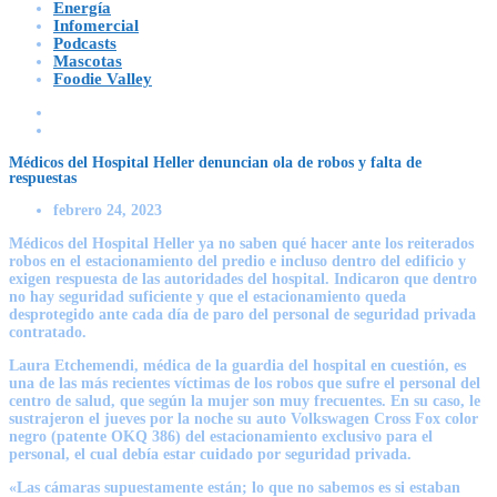
Energía
Infomercial
Podcasts
Mascotas
Foodie Valley
Médicos del Hospital Heller denuncian ola de robos y falta de
respuestas
febrero 24, 2023
Médicos del Hospital Heller ya no saben qué hacer ante los reiterados
robos en el estacionamiento del predio e incluso dentro del edificio y
exigen respuesta de las autoridades del hospital. Indicaron que dentro
no hay seguridad suficiente y que el estacionamiento queda
desprotegido ante cada día de paro del personal de seguridad privada
contratado.
Laura Etchemendi, médica de la guardia del hospital en cuestión, es
una de las más recientes víctimas de los robos que sufre el personal del
centro de salud, que según la mujer son muy frecuentes. En su caso, le
sustrajeron el jueves por la noche su auto Volkswagen Cross Fox color
negro (patente OKQ 386) del estacionamiento exclusivo para el
personal, el cual debía estar cuidado por seguridad privada.
«Las cámaras supuestamente están; lo que no sabemos es si estaban