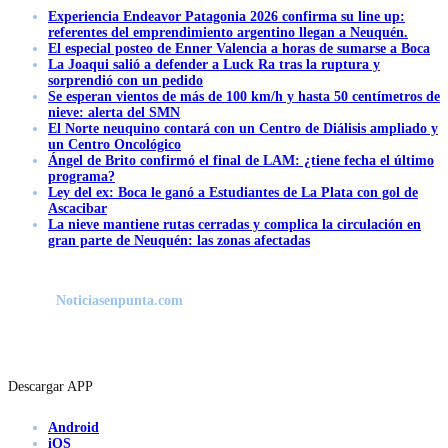
Experiencia Endeavor Patagonia 2026 confirma su line up:
referentes del emprendimiento argentino llegan a Neuquén.
El especial posteo de Enner Valencia a horas de sumarse a Boca
La Joaqui salió a defender a Luck Ra tras la ruptura y
sorprendió con un pedido
Se esperan vientos de más de 100 km/h y hasta 50 centímetros de
nieve: alerta del SMN
El Norte neuquino contará con un Centro de Diálisis ampliado y
un Centro Oncológico
Ángel de Brito confirmó el final de LAM: ¿tiene fecha el último
programa?
Ley del ex: Boca le ganó a Estudiantes de La Plata con gol de
Ascacibar
La nieve mantiene rutas cerradas y complica la circulación en
gran parte de Neuquén: las zonas afectadas
Noticiasenpunta.com
Descargar APP
Android
iOS