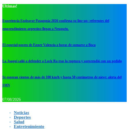
Ultimas!
Experiencia Endeavor Patagonia 2026 confirma su line up: referentes del
emprendimiento argentino llegan a Neuquén.
El especial posteo de Enner Valencia a horas de sumarse a Boca
La Joaqui salió a defender a Luck Ra tras la ruptura y sorprendió con un pedido
Se esperan vientos de más de 100 km/h y hasta 50 centímetros de nieve: alerta del
SMN
07/08/2026
Noticias
Deportes
Salud
Entretenimiento