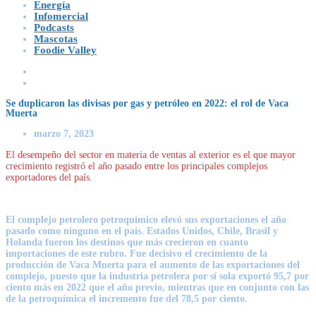
Energía
Infomercial
Podcasts
Mascotas
Foodie Valley
Se duplicaron las divisas por gas y petróleo en 2022: el rol de Vaca
Muerta
marzo 7, 2023
El desempeño del sector en materia de ventas al exterior es el que mayor
crecimiento registró el año pasado entre los principales complejos
exportadores del país.
El complejo petrolero petroquímico elevó sus exportaciones el año
pasado como ninguno en el país. Estados Unidos, Chile, Brasil y
Holanda fueron los destinos que más crecieron en cuanto
importaciones de este rubro. Fue decisivo el crecimiento de la
producción de Vaca Muerta para el aumento de las exportaciones del
complejo, puesto que la industria petrolera por sí sola exportó 95,7 por
ciento más en 2022 que el año previo, mientras que en conjunto con las
de la petroquímica el incremento fue del 78,5 por ciento.