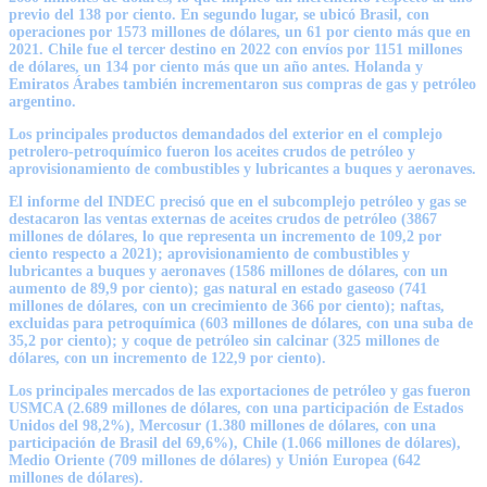
previo del 138 por ciento. En segundo lugar, se ubicó Brasil, con
operaciones por 1573 millones de dólares, un 61 por ciento más que en
2021. Chile fue el tercer destino en 2022 con envíos por 1151 millones
de dólares, un 134 por ciento más que un año antes. Holanda y
Emiratos Árabes también incrementaron sus compras de gas y petróleo
argentino.
Los principales productos demandados del exterior en el complejo
petrolero-petroquímico fueron los aceites crudos de petróleo y
aprovisionamiento de combustibles y lubricantes a buques y aeronaves.
El informe del INDEC precisó que en el subcomplejo petróleo y gas se
destacaron las ventas externas de aceites crudos de petróleo (3867
millones de dólares, lo que representa un incremento de 109,2 por
ciento respecto a 2021); aprovisionamiento de combustibles y
lubricantes a buques y aeronaves (1586 millones de dólares, con un
aumento de 89,9 por ciento); gas natural en estado gaseoso (741
millones de dólares, con un crecimiento de 366 por ciento); naftas,
excluidas para petroquímica (603 millones de dólares, con una suba de
35,2 por ciento); y coque de petróleo sin calcinar (325 millones de
dólares, con un incremento de 122,9 por ciento).
Los principales mercados de las exportaciones de petróleo y gas fueron
USMCA (2.689 millones de dólares, con una participación de Estados
Unidos del 98,2%), Mercosur (1.380 millones de dólares, con una
participación de Brasil del 69,6%), Chile (1.066 millones de dólares),
Medio Oriente (709 millones de dólares) y Unión Europea (642
millones de dólares).