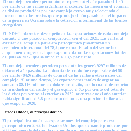
El complejo petrolero petroquímico representó el año pasado el 10,5
por ciento de las ventas argentinas al exterior. La mejora en el volumen
de divisas producidas por este complejo estuvo muy relacionada al
incremento de los precios que se produjo el año pasado con el impacto
de la guerra en Ucrania sobre la cotización internacional de las fuentes
energéticas.
El INDEC informó el desempeño de las exportaciones de cada complejo
durante el año pasado en comparación con el del 2021. Las ventas al
exterior del complejo petrolero petroquímico presentaron un
crecimiento interanual del 78,5 por ciento. El salto del sector fue
ampliamente superior al que experimentaron las exportaciones totales
del país en 2022, que se ubicó en el 13,5 por ciento.
El complejo petrolero petrolero petroquímico generó 9297 millones de
dólares el año pasado. La industria del crudo fue responsable del 90
por ciento (8426 millones de dólares) de las ventas a otros países del
complejo. Al mismo tiempo, las exportaciones totales de argentina
sumaron 88.446 millones de dólares en el año, con lo cual el desempeño
de la industria del crudo y el gas explicó el 9,5 por ciento del total de
las divisas por ventas al exterior en 2022, mientras que el año anterior
había significado el 5,5 por ciento del total, una porción similar a la
que ocupó en 2020.
Estados Unidos, el principal destino
El principal destino de las exportaciones del complejo petrolero
petroquímico en 2022 fue Estados Unidos, que demandó productos por
2680 millones de dólares, lo que implicó un incremento respecto al año