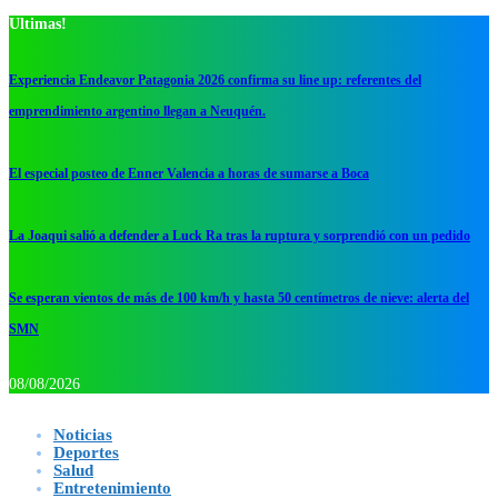
Ultimas!
Experiencia Endeavor Patagonia 2026 confirma su line up: referentes del
emprendimiento argentino llegan a Neuquén.
El especial posteo de Enner Valencia a horas de sumarse a Boca
La Joaqui salió a defender a Luck Ra tras la ruptura y sorprendió con un pedido
Se esperan vientos de más de 100 km/h y hasta 50 centímetros de nieve: alerta del
SMN
08/08/2026
Noticias
Deportes
Salud
Entretenimiento