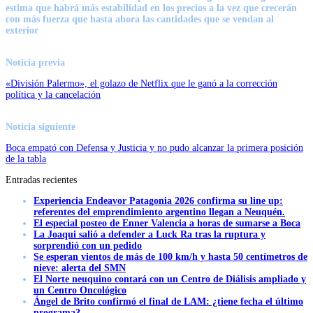
estima que habrá más estabilidad en los precios a la vez que crecerán
con más fuerza que hasta ahora las cantidades que se vendan al
exterior
Noticia previa
«División Palermo», el golazo de Netflix que le ganó a la corrección
política y la cancelación
Noticia siguiente
Boca empató con Defensa y Justicia y no pudo alcanzar la primera posición
de la tabla
Entradas recientes
Experiencia Endeavor Patagonia 2026 confirma su line up:
referentes del emprendimiento argentino llegan a Neuquén.
El especial posteo de Enner Valencia a horas de sumarse a Boca
La Joaqui salió a defender a Luck Ra tras la ruptura y
sorprendió con un pedido
Se esperan vientos de más de 100 km/h y hasta 50 centímetros de
nieve: alerta del SMN
El Norte neuquino contará con un Centro de Diálisis ampliado y
un Centro Oncológico
Ángel de Brito confirmó el final de LAM: ¿tiene fecha el último
programa?