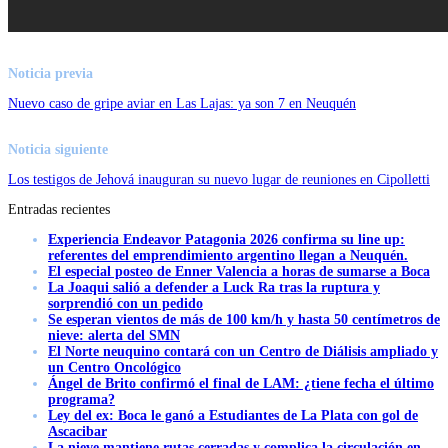
Noticia previa
Nuevo caso de gripe aviar en Las Lajas: ya son 7 en Neuquén
Noticia siguiente
Los testigos de Jehová inauguran su nuevo lugar de reuniones en Cipolletti
Entradas recientes
Experiencia Endeavor Patagonia 2026 confirma su line up:
referentes del emprendimiento argentino llegan a Neuquén.
El especial posteo de Enner Valencia a horas de sumarse a Boca
La Joaqui salió a defender a Luck Ra tras la ruptura y
sorprendió con un pedido
Se esperan vientos de más de 100 km/h y hasta 50 centímetros de
nieve: alerta del SMN
El Norte neuquino contará con un Centro de Diálisis ampliado y
un Centro Oncológico
Ángel de Brito confirmó el final de LAM: ¿tiene fecha el último
programa?
Ley del ex: Boca le ganó a Estudiantes de La Plata con gol de
Ascacibar
La nieve mantiene rutas cerradas y complica la circulación en