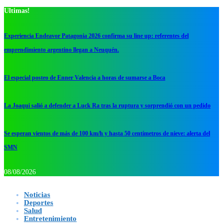
Ultimas!
Experiencia Endeavor Patagonia 2026 confirma su line up: referentes del
emprendimiento argentino llegan a Neuquén.
El especial posteo de Enner Valencia a horas de sumarse a Boca
La Joaqui salió a defender a Luck Ra tras la ruptura y sorprendió con un pedido
Se esperan vientos de más de 100 km/h y hasta 50 centímetros de nieve: alerta del
SMN
08/08/2026
Noticias
Deportes
Salud
Entretenimiento