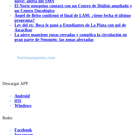
nieve: alerta del SMN
El Norte neuquino contará con un Centro de Diálisis ampliado y
un Centro Oncológico
Ángel de Brito confirmó el final de LAM: ¿tiene fecha el último
programa?
Ley del ex: Boca le ganó a Estudiantes de La Plata con gol de
Ascacibar
La nieve mantiene rutas cerradas y complica la circulación en
gran parte de Neuquén: las zonas afectadas
Noticiasenpunta.com
Descargar APP
Android
iOS
Windows
Redes
Facebook
Instagram