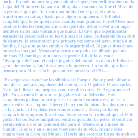
noche. En todo momento y en cualquier lugar, Leo recibió amor con la
Copa del Mundo en la mano o dibujada en su sonrisa. Fue el Messi de
la gente, el que por fin tiene unanimidad en el país, el que se
transformó en tatuaje hasta para algún compañero, el futbolista
completo que todos quieren ser cuando sean grandes. Fue el Messi más
local de todos los tiempos. En contrapartida, debía volver a un lugar
donde se siente más visitante que nunca. Él tuvo que experimentar
sensaciones desconocidas en los últimos dos años. Se despidió de su club
de siempre, lo presentaron por primera vez como refuerzo, mudó a su
familia, llegó a su punto cumbre de argentinidad. Algunas situaciones
nunca las imaginó. Menos aún pensó que podía ser silbado por sus
hinchas. El domingo, aun antes de perder 1-0 de local con el
Olympique de Lyon, el mejor jugador del mundo escuchó chiflidos de
gente despechada, fanáticos que no lo merecen. Un combo que hace
pensar que a Messi sólo le quedan tres meses en el
PSG
…
“Es vergonzoso escuchar los silbidos del Parque. No se puede silbar a
uno de los mejores jugadores del equipo, con 13 goles y 13 asistencias…
No es fácil llevar una orquesta con tres directores. En Argentina es el
jefe. Ya ves cómo lo miran los jugadores de su Selección. Sus
compañeros podrían morir por él. Cuando Leo siente eso, no se lo
puede enfrentar”, opinó Thierry Henry con la misma lucidez que tenía
en la cancha. El ex delantero francés conoce a Messi por haber
compartido equipo en Barcelona. Todos saben en realidad que al 10 le
gustan los contextos amigables, sentirse querido. La pelea, el conflicto
permanente, no es un combustible para él. Menos aún a meses de
cumplir 36 años y en el mejor momento de su vida, cuando sabe
cuánto pesa la Copa del Mundo. Habría que recordar frases de archivo