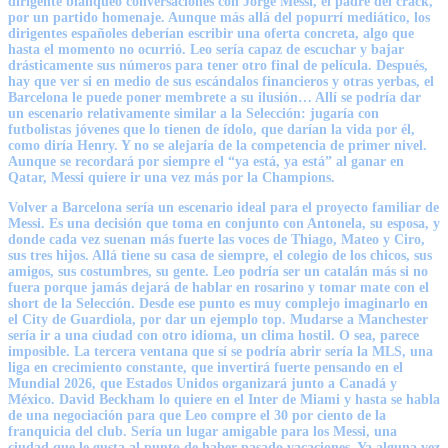
dirigente blanqueó conversaciones con Jorge Messi, el padre del crack,
por un partido homenaje. Aunque más allá del popurrí mediático, los
dirigentes españoles deberían escribir una oferta concreta, algo que
hasta el momento no ocurrió. Leo sería capaz de escuchar y bajar
drásticamente sus números para tener otro final de película. Después,
hay que ver si en medio de sus escándalos financieros y otras yerbas, el
Barcelona le puede poner membrete a su ilusión… Allí se podría dar
un escenario relativamente similar a la Selección: jugaría con
futbolistas jóvenes que lo tienen de ídolo, que darían la vida por él,
como diría Henry. Y no se alejaría de la competencia de primer nivel.
Aunque se recordará por siempre el “ya está, ya está” al ganar en
Qatar, Messi quiere ir una vez más por la Champions.
Volver a Barcelona sería un escenario ideal para el proyecto familiar de
Messi
. Es una decisión que toma en conjunto con Antonela, su esposa, y
donde cada vez suenan más fuerte las voces de Thiago, Mateo y Ciro,
sus tres hijos. Allá tiene su casa de siempre, el colegio de los chicos, sus
amigos, sus costumbres, su gente. Leo podría ser un catalán más si no
fuera porque jamás dejará de hablar en rosarino y tomar mate con el
short de la Selección. Desde ese punto es muy complejo imaginarlo en
el City de Guardiola, por dar un ejemplo top. Mudarse a Manchester
sería ir a una ciudad con otro idioma, un clima hostil. O sea, parece
imposible. La tercera ventana que sí se podría abrir sería la MLS, una
liga en crecimiento constante, que invertirá fuerte pensando en el
Mundial 2026, que Estados Unidos organizará junto a Canadá y
México. David Beckham lo quiere en el Inter de Miami y hasta se habla
de una negociación para que Leo compre el 30 por ciento de la
franquicia del club. Sería un lugar amigable para los Messi, una
ciudad que le gusta al punto de haber pasado vacaciones. Ya alguna vez