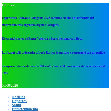
Ultimas!
Experiencia Endeavor Patagonia 2026 confirma su line up: referentes del
emprendimiento argentino llegan a Neuquén.
El especial posteo de Enner Valencia a horas de sumarse a Boca
La Joaqui salió a defender a Luck Ra tras la ruptura y sorprendió con un pedido
Se esperan vientos de más de 100 km/h y hasta 50 centímetros de nieve: alerta del
SMN
08/08/2026
Noticias
Deportes
Salud
Entretenimiento