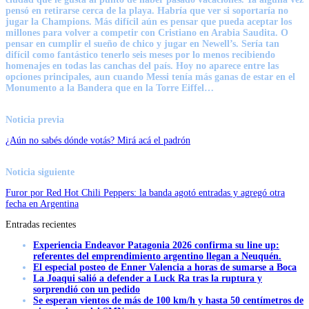
pensó en retirarse cerca de la playa. Habría que ver si soportaría no
jugar la Champions. Más difícil aún es pensar que pueda aceptar los
millones para volver a competir con Cristiano en Arabia Saudita. O
pensar en cumplir el sueño de chico y jugar en Newell’s. Sería tan
difícil como fantástico tenerlo seis meses por lo menos recibiendo
homenajes en todas las canchas del país. Hoy no aparece entre las
opciones principales, aun cuando Messi tenía más ganas de estar en el
Monumento a la Bandera que en la Torre Eiffel…
Noticia previa
¿Aún no sabés dónde votás? Mirá acá el padrón
Noticia siguiente
Furor por Red Hot Chili Peppers: la banda agotó entradas y agregó otra
fecha en Argentina
Entradas recientes
Experiencia Endeavor Patagonia 2026 confirma su line up:
referentes del emprendimiento argentino llegan a Neuquén.
El especial posteo de Enner Valencia a horas de sumarse a Boca
La Joaqui salió a defender a Luck Ra tras la ruptura y
sorprendió con un pedido
Se esperan vientos de más de 100 km/h y hasta 50 centímetros de