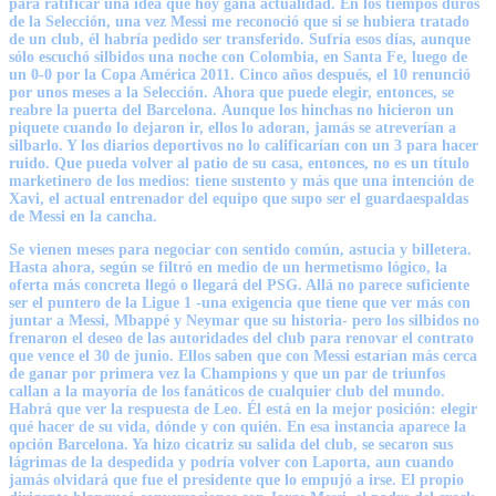
para ratificar una idea que hoy gana actualidad. En los tiempos duros
de la Selección, una vez Messi me reconoció que si se hubiera tratado
de un club, él habría pedido ser transferido. Sufría esos días, aunque
sólo escuchó silbidos una noche con Colombia, en Santa Fe, luego de
un 0-0 por la Copa América 2011. Cinco años después, el 10 renunció
por unos meses a la Selección.
Ahora que puede elegir, entonces, se
reabre la puerta del Barcelona.
Aunque los hinchas no hicieron un
piquete cuando lo dejaron ir, ellos lo adoran, jamás se atreverían a
silbarlo. Y los diarios deportivos no lo calificarían con un 3 para hacer
ruido. Que pueda volver al patio de su casa, entonces, no es un título
marketinero de los medios: tiene sustento y más que una intención de
Xavi, el actual entrenador del equipo que supo ser el guardaespaldas
de Messi en la cancha.
Se vienen meses para negociar con sentido común, astucia y billetera.
Hasta ahora, según se filtró en medio de un hermetismo lógico,
la
oferta más concreta llegó o llegará del PSG
. Allá no parece suficiente
ser el puntero de la Ligue 1 -una exigencia que tiene que ver más con
juntar a Messi, Mbappé y Neymar que su historia- pero los silbidos no
frenaron el deseo de las autoridades del club para renovar el contrato
que vence el 30 de junio. Ellos saben que con Messi estarían más cerca
de ganar por primera vez la Champions y que un par de triunfos
callan a la mayoría de los fanáticos de cualquier club del mundo.
Habrá que ver la respuesta de Leo. Él está en la mejor posición: elegir
qué hacer de su vida, dónde y con quién. En esa instancia aparece la
opción Barcelona. Ya hizo cicatriz su salida del club, se secaron sus
lágrimas de la despedida y podría volver con Laporta, aun cuando
jamás olvidará que fue el presidente que lo empujó a irse. El propio