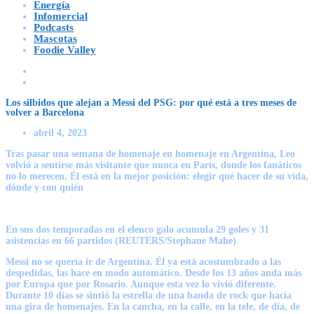
Energía
Infomercial
Podcasts
Mascotas
Foodie Valley
Los silbidos que alejan a Messi del PSG: por qué está a tres meses de
volver a Barcelona
abril 4, 2023
Tras pasar una semana de homenaje en homenaje en Argentina, Leo
volvió a sentirse más visitante que nunca en París, donde los fanáticos
no lo merecen. Él está en la mejor posición: elegir qué hacer de su vida,
dónde y con quién
En sus dos temporadas en el elenco galo acumula 29 goles y 31
asistencias en 66 partidos (REUTERS/Stephane Mahe)
Messi
no se quería ir de Argentina. Él ya está acostumbrado a las
despedidas, las hace en modo automático. Desde los 13 años anda más
por Europa que por Rosario. Aunque esta vez lo vivió diferente.
Durante 10 días se sintió la estrella de una banda de rock que hacía
una gira de homenajes. En la cancha, en la calle, en la tele, de día, de