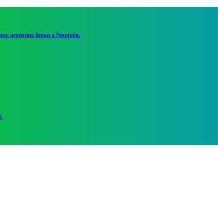
ento argentino llegan a Neuquén.
N