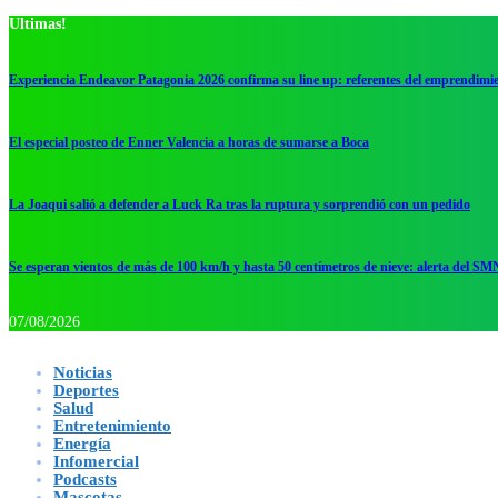
Ultimas!
Experiencia Endeavor Patagonia 2026 confirma su line up: referentes del emprendimi
El especial posteo de Enner Valencia a horas de sumarse a Boca
La Joaqui salió a defender a Luck Ra tras la ruptura y sorprendió con un pedido
Se esperan vientos de más de 100 km/h y hasta 50 centímetros de nieve: alerta del SM
07/08/2026
Noticias
Deportes
Salud
Entretenimiento
Energía
Infomercial
Podcasts
Mascotas