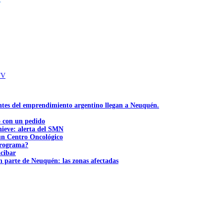
.
TV
ntes del emprendimiento argentino llegan a Neuquén.
ó con un pedido
nieve: alerta del SMN
 un Centro Oncológico
 programa?
acibar
n parte de Neuquén: las zonas afectadas