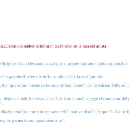
aseguraron que ambos terminaron durmiendo en la casa del artista.
a Uhrig (ex Gran Hermano 2022) que el propio cantante había compartido d
brían pasado el referente de la cumbia 420 y la ex diputada.
pital, que es un boliche en la zona de San Telmo”, contó Adrián Pallares mi
n dejado el boliche cerca de las 7 de la mañana”, agregó el conductor de
l”.
ó el periodista antes de remarcar el llamativo detalle de que “L-Gante bo
Después pernoctaron, aparentemente”.