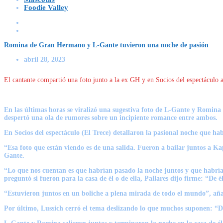
Foodie Valley
Romina de Gran Hermano y L-Gante tuvieron una noche de pasión
abril 28, 2023
El cantante compartió una foto junto a la ex GH y en Socios del espectáculo 
En las últimas horas se viralizó una sugestiva foto de L-Gante y Romin
despertó una ola de rumores sobre un incipiente romance entre ambos.
En Socios del espectáculo (El Trece) detallaron la pasional noche que ha
“Esa foto que están viendo es de una salida. Fueron a bailar juntos a Ka
Gante.
“Lo que nos cuentan es que habrían pasado la noche juntos y que habría
preguntó si fueron para la casa de él o de ella, Pallares dijo firme: “De é
“Estuvieron juntos en un boliche a plena mirada de todo el mundo”, añadi
Por último, Lussich cerró el tema deslizando lo que muchos suponen: “