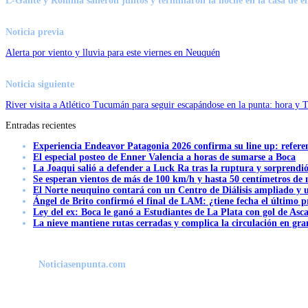
L-Gante y Romina salieron juntos y terminaron la noche en la casa de él
Noticia previa
Alerta por viento y lluvia para este viernes en Neuquén
Noticia siguiente
River visita a Atlético Tucumán para seguir escapándose en la punta: hora y 
Entradas recientes
Experiencia Endeavor Patagonia 2026 confirma su line up: refere
El especial posteo de Enner Valencia a horas de sumarse a Boca
La Joaqui salió a defender a Luck Ra tras la ruptura y sorprendi
Se esperan vientos de más de 100 km/h y hasta 50 centímetros de 
El Norte neuquino contará con un Centro de Diálisis ampliado y
Ángel de Brito confirmó el final de LAM: ¿tiene fecha el último
Ley del ex: Boca le ganó a Estudiantes de La Plata con gol de Asc
La nieve mantiene rutas cerradas y complica la circulación en gra
Noticiasenpunta.com