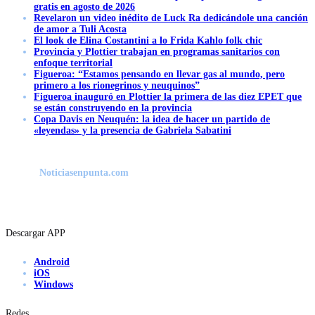
gratis en agosto de 2026
Revelaron un video inédito de Luck Ra dedicándole una canción
de amor a Tuli Acosta
El look de Elina Costantini a lo Frida Kahlo folk chic
Provincia y Plottier trabajan en programas sanitarios con
enfoque territorial
Figueroa: “Estamos pensando en llevar gas al mundo, pero
primero a los rionegrinos y neuquinos”
Figueroa inauguró en Plottier la primera de las diez EPET que
se están construyendo en la provincia
Copa Davis en Neuquén: la idea de hacer un partido de
«leyendas» y la presencia de Gabriela Sabatini
Noticiasenpunta.com
Descargar APP
Android
iOS
Windows
Redes