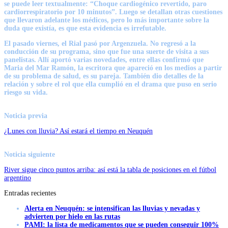
se puede leer textualmente:
“Choque cardiogénico revertido, paro
cardiorrespiratorio por 10 minutos”
. Luego se detallan otras cuestiones
que llevaron adelante los médicos, pero lo más importante sobre la
duda que existía, es que esta evidencia es irrefutable.
El pasado viernes, el Rial pasó por Argenzuela. No regresó a la
conducción de su programa, sino que fue una suerte de visita a sus
panelistas. Allí aportó varias novedades, entre ellas confirmó que
Maria del Mar Ramón
,
la escritora que apareció en los medios a partir
de su problema de salud, es su pareja. También dio detalles de la
relación y sobre el rol que ella cumplió en el drama que puso en serio
riesgo su vida.
Noticia previa
¿Lunes con lluvia? Así estará el tiempo en Neuquén
Noticia siguiente
River sigue cinco puntos arriba: así está la tabla de posiciones en el fútbol
argentino
Entradas recientes
Alerta en Neuquén: se intensifican las lluvias y nevadas y
advierten por hielo en las rutas
PAMI: la lista de medicamentos que se pueden conseguir 100%