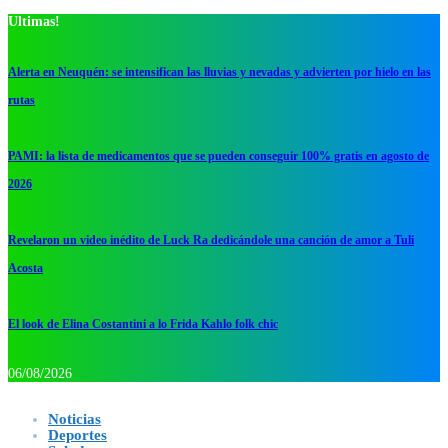
Ultimas!
Alerta en Neuquén: se intensifican las lluvias y nevadas y advierten por hielo en las
rutas
PAMI: la lista de medicamentos que se pueden conseguir 100% gratis en agosto de
2026
Revelaron un video inédito de Luck Ra dedicándole una canción de amor a Tuli
Acosta
El look de Elina Costantini a lo Frida Kahlo folk chic
06/08/2026
Noticias
Deportes