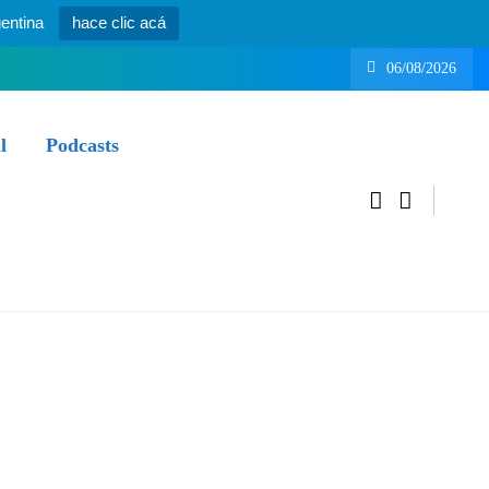
entina
hace clic acá
06/08/2026
l
Podcasts