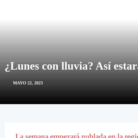
¿Lunes con lluvia? Así esta
MAYO 22, 2023
La semana empezará nublada en la regi