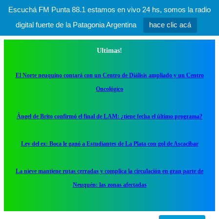
Escuchá FM Punta 88.1 estamos en vivo 24 hs, somos la radio
digital fuerte de la Patagonia Argentina
hace clic acá
Ultimas!
El Norte neuquino contará con un Centro de Diálisis ampliado y un Centro
Oncológico
Ángel de Brito confirmó el final de LAM: ¿tiene fecha el último programa?
Ley del ex: Boca le ganó a Estudiantes de La Plata con gol de Ascacibar
La nieve mantiene rutas cerradas y complica la circulación en gran parte de
Neuquén: las zonas afectadas