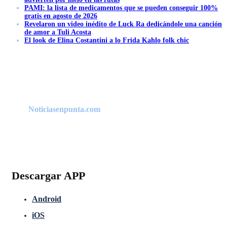
PAMI: la lista de medicamentos que se pueden conseguir 100%
gratis en agosto de 2026
Revelaron un video inédito de Luck Ra dedicándole una canción
de amor a Tuli Acosta
El look de Elina Costantini a lo Frida Kahlo folk chic
Noticiasenpunta.com
Descargar APP
Android
iOS