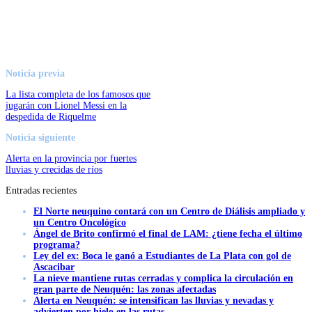
Noticia previa
La lista completa de los famosos que
jugarán con Lionel Messi en la
despedida de Riquelme
Noticia siguiente
Alerta en la provincia por fuertes
lluvias y crecidas de ríos
Entradas recientes
El Norte neuquino contará con un Centro de Diálisis ampliado y
un Centro Oncológico
Ángel de Brito confirmó el final de LAM: ¿tiene fecha el último
programa?
Ley del ex: Boca le ganó a Estudiantes de La Plata con gol de
Ascacibar
La nieve mantiene rutas cerradas y complica la circulación en
gran parte de Neuquén: las zonas afectadas
Alerta en Neuquén: se intensifican las lluvias y nevadas y
advierten por hielo en las rutas