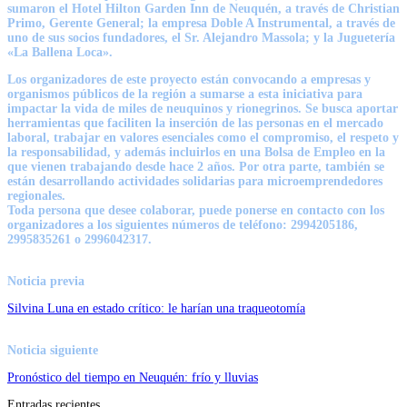
sumaron el Hotel Hilton Garden Inn de Neuquén, a través de Christian
Primo, Gerente General; la empresa Doble A Instrumental, a través de
uno de sus socios fundadores, el Sr. Alejandro Massola; y la Juguetería
«La Ballena Loca».
Los organizadores de este proyecto están convocando a empresas y
organismos públicos de la región a sumarse a esta iniciativa para
impactar la vida de miles de neuquinos y rionegrinos. Se busca aportar
herramientas que faciliten la inserción de las personas en el mercado
laboral, trabajar en valores esenciales como el compromiso, el respeto y
la responsabilidad, y además incluirlos en una Bolsa de Empleo en la
que vienen trabajando desde hace 2 años. Por otra parte, también se
están desarrollando actividades solidarias para microemprendedores
regionales.
Toda persona que desee colaborar, puede ponerse en contacto con los
organizadores a los siguientes números de teléfono: 2994205186,
2995835261 o 2996042317.
Noticia previa
Silvina Luna en estado crítico: le harían una traqueotomía
Noticia siguiente
Pronóstico del tiempo en Neuquén: frío y lluvias
Entradas recientes