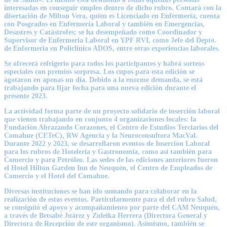
interesadas en conseguir empleo dentro de dicho rubro. Contará con la
disertación de Milton Vera, quien es Licenciado en Enfermería, cuenta
con Posgrados en Enfermería Laboral y también en Emergencias,
Desastres y Catástrofes; se ha desempeñado como Coordinador y
Supervisor de Enfermería Laboral en YPF RVI, como Jefe del Depto.
de Enfermería en Policlínico ADOS, entre otras experiencias laborales.
Se ofrecerá refrigerio para todos los participantes y habrá sorteos
especiales con premios sorpresa.
Los cupos para esta edición se
agotaron en apenas un día.
Debido a la enorme demanda, se está
trabajando para fijar fecha para una nueva edición durante el
presente 2023.
La actividad forma parte de un proyecto solidario de inserción laboral
que vienen trabajando en conjunto 4 organizaciones locales: la
Fundación Abrazando Corazones, el Centro de Estudios Terciarios del
Comahue (CETeC), RW Agencia y la Neuroconsultora MacVal.
Durante 2022 y 2023, se desarrollaron eventos de Inserción Laboral
para los rubros de Hotelería y Gastronomía, como así también para
Comercio y para Petróleo. Las sedes de las ediciones anteriores fueron
el Hotel Hilton Garden Inn de Neuquén, el Centro de Empleados de
Comercio y el Hotel del Comahue.
Diversas instituciones se han ido sumando para colaborar en la
realización de estos eventos. Particularmente para el del rubro Salud,
se consiguió el apoyo y acompañamiento por parte del CAM Neuquén,
a través de Betsabé Juárez y Zuleika Herrera (Directora General y
Directora de Recepción de este organismo). Asimismo, también se