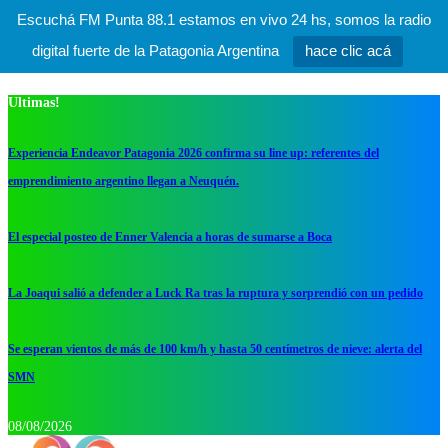
Escuchá FM Punta 88.1 estamos en vivo 24 hs, somos la radio
digital fuerte de la Patagonia Argentina
hace clic acá
Ultimas!
Experiencia Endeavor Patagonia 2026 confirma su line up: referentes del
emprendimiento argentino llegan a Neuquén.
El especial posteo de Enner Valencia a horas de sumarse a Boca
La Joaqui salió a defender a Luck Ra tras la ruptura y sorprendió con un pedido
Se esperan vientos de más de 100 km/h y hasta 50 centímetros de nieve: alerta del
SMN
08/08/2026