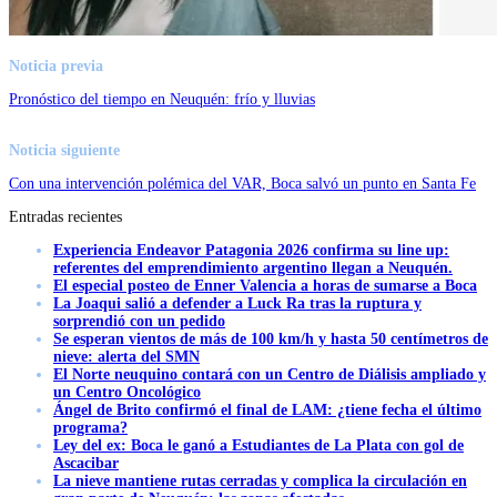
Noticia previa
Pronóstico del tiempo en Neuquén: frío y lluvias
Noticia siguiente
Con una intervención polémica del VAR, Boca salvó un punto en Santa Fe
Entradas recientes
Experiencia Endeavor Patagonia 2026 confirma su line up:
referentes del emprendimiento argentino llegan a Neuquén.
El especial posteo de Enner Valencia a horas de sumarse a Boca
La Joaqui salió a defender a Luck Ra tras la ruptura y
sorprendió con un pedido
Se esperan vientos de más de 100 km/h y hasta 50 centímetros de
nieve: alerta del SMN
El Norte neuquino contará con un Centro de Diálisis ampliado y
un Centro Oncológico
Ángel de Brito confirmó el final de LAM: ¿tiene fecha el último
programa?
Ley del ex: Boca le ganó a Estudiantes de La Plata con gol de
Ascacibar
La nieve mantiene rutas cerradas y complica la circulación en