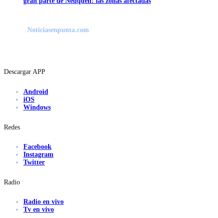
gran parte de Neuquén: las zonas afectadas
Noticiasenpunta.com
Descargar APP
Android
iOS
Windows
Redes
Facebook
Instagram
Twitter
Radio
Radio en vivo
Tv en vivo