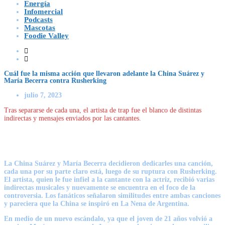
Energía
Infomercial
Podcasts
Mascotas
Foodie Valley
Cuál fue la misma acción que llevaron adelante la China Suárez y
María Becerra contra Rusherking
julio 7, 2023
Tras separarse de cada una, el artista de trap fue el blanco de distintas
indirectas y mensajes enviados por las cantantes.
La China Suárez y María Becerra decidieron dedicarles una canción,
cada una por su parte claro está, luego de su ruptura con Rusherking.
El artista, quien le fue infiel a la cantante con la actriz, recibió varias
indirectas musicales y nuevamente se encuentra en el foco de la
controversia. Los fanáticos señalaron similitudes entre ambas canciones
y pareciera que la China se inspiró en La Nena de Argentina.
En medio de un nuevo escándalo, ya que el joven de 21 años volvió a