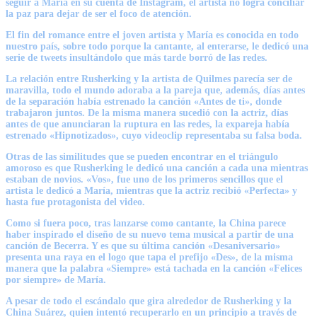
seguir a María en su cuenta de Instagram, el artista no logra conciliar
la paz para dejar de ser el foco de atención.
El fin del romance entre el joven artista y María es conocida en todo
nuestro país, sobre todo porque la cantante, al enterarse, le dedicó una
serie de tweets insultándolo que más tarde borró de las redes.
La relación entre Rusherking y la artista de Quilmes parecía ser de
maravilla, todo el mundo adoraba a la pareja que, además, días antes
de la separación había estrenado la canción «Antes de ti», donde
trabajaron juntos. De la misma manera sucedió con la actriz, días
antes de que anunciaran la ruptura en las redes, la expareja había
estrenado «Hipnotizados», cuyo videoclip representaba su falsa boda.
Otras de las similitudes que se pueden encontrar en el triángulo
amoroso es que Rusherking le dedicó una canción a cada una mientras
estaban de novios. «Vos», fue uno de los primeros sencillos que el
artista le dedicó a María, mientras que la actriz recibió «Perfecta» y
hasta fue protagonista del video.
Como si fuera poco, tras lanzarse como cantante, la China parece
haber inspirado el diseño de su nuevo tema musical a partir de una
canción de Becerra. Y es que su última canción «Desaniversario»
presenta una raya en el logo que tapa el prefijo «Des», de la misma
manera que la palabra «Siempre» está tachada en la canción «Felices
por siempre» de María.
A pesar de todo el escándalo que gira alrededor de Rusherking y la
China Suárez, quien intentó recuperarlo en un principio a través de