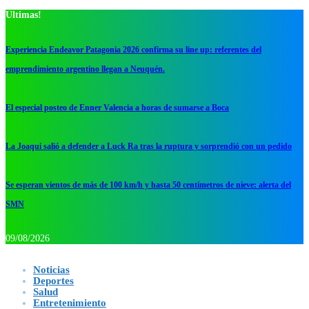
Ultimas!
Experiencia Endeavor Patagonia 2026 confirma su line up: referentes del
emprendimiento argentino llegan a Neuquén.
El especial posteo de Enner Valencia a horas de sumarse a Boca
La Joaqui salió a defender a Luck Ra tras la ruptura y sorprendió con un pedido
Se esperan vientos de más de 100 km/h y hasta 50 centímetros de nieve: alerta del
SMN
09/08/2026
Noticias
Deportes
Salud
Entretenimiento