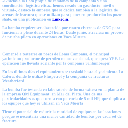
«Gracias a la flota propia de camiones de la compañía y una
coordinación logística eficaz, hemos creado un gasoducto móvil o
virtual», destacó la empresa que se dedica también a la logística de
arenas de fractura que se utilizan para poner en producción los pozos
shale, en una publicación en
Linkedin
.
La bomba requiere ser abastecida por cuatro cisternas de GNC
para
funcionar a pleno durante 24 horas. Desde junio, atraviesa un proceso
de prueba piloto en operaciones en Vaca Muerta.
Comenzó a testearse en pozos de Loma Campana, el principal
yacimiento productor de petróleo no convencional, que opera YPF. La
operación fue llevada adelante por la compañía Schlumberger.
En los últimos días el equipamiento se trasladó hasta el yacimiento
La
Calera
, donde lo utilizó
Pluspetrol
y la compañía de fracturas
Weatherford.
La bomba fue testeada en laboratorio de forma exitosa en la planta de
la empresa QM Equipment, en Mar del Plata. Una de sus
particularidades es que cuenta con potencia de 5 mil HP, que duplica a
los equipos que hoy se utilizan en Vaca Muerta
Tiene el potencial de reducir la cantidad de equipos en las locaciones
porque se necesitaría una menor cantidad de bombas por cada set de
fractura.