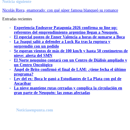
Noticia siguiente
Nicolás Riera, enamorado: con qué súper famosa blanqueó su romance
Entradas recientes
Experiencia Endeavor Patagonia 2026 confirma su line up:
referentes del emprendimiento argentino llegan a Neuquén.
El especial posteo de Enner Valencia a horas de sumarse a Boca
La Joaqui salió a defender a Luck Ra tras la ruptura y
sorprendió con un pedido
Se esperan vientos de más de 100 km/h y hasta 50 centímetros de
nieve: alerta del SMN
El Norte neuquino contará con un Centro de Diálisis ampliado y
un Centro Oncológico
Ángel de Brito confirmó el final de LAM: ¿tiene fecha el último
programa?
Ley del ex: Boca le ganó a Estudiantes de La Plata con gol de
Ascacibar
La nieve mantiene rutas cerradas y complica la circulación en
gran parte de Neuquén: las zonas afectadas
Noticiasenpunta.com