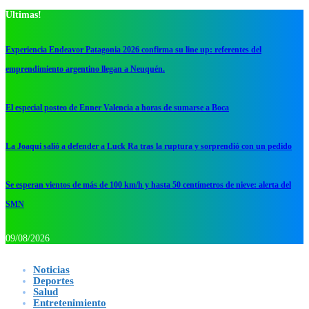
Ultimas!
Experiencia Endeavor Patagonia 2026 confirma su line up: referentes del
emprendimiento argentino llegan a Neuquén.
El especial posteo de Enner Valencia a horas de sumarse a Boca
La Joaqui salió a defender a Luck Ra tras la ruptura y sorprendió con un pedido
Se esperan vientos de más de 100 km/h y hasta 50 centímetros de nieve: alerta del
SMN
09/08/2026
Noticias
Deportes
Salud
Entretenimiento