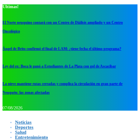
Ultimas!
El Norte neuquino contará con un Centro de Diálisis ampliado y un Centro
Oncológico
Ángel de Brito confirmó el final de LAM: ¿tiene fecha el último programa?
Ley del ex: Boca le ganó a Estudiantes de La Plata con gol de Ascacibar
La nieve mantiene rutas cerradas y complica la circulación en gran parte de
Neuquén: las zonas afectadas
07/08/2026
Noticias
Deportes
Salud
Entretenimiento