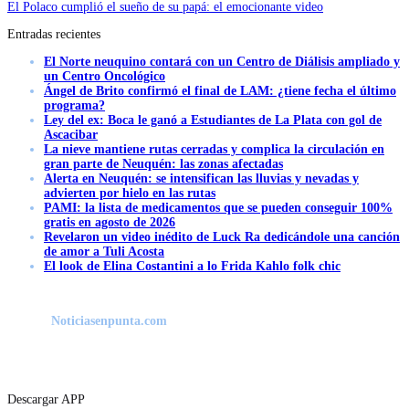
El Polaco cumplió el sueño de su papá: el emocionante video
Entradas recientes
El Norte neuquino contará con un Centro de Diálisis ampliado y
un Centro Oncológico
Ángel de Brito confirmó el final de LAM: ¿tiene fecha el último
programa?
Ley del ex: Boca le ganó a Estudiantes de La Plata con gol de
Ascacibar
La nieve mantiene rutas cerradas y complica la circulación en
gran parte de Neuquén: las zonas afectadas
Alerta en Neuquén: se intensifican las lluvias y nevadas y
advierten por hielo en las rutas
PAMI: la lista de medicamentos que se pueden conseguir 100%
gratis en agosto de 2026
Revelaron un video inédito de Luck Ra dedicándole una canción
de amor a Tuli Acosta
El look de Elina Costantini a lo Frida Kahlo folk chic
Noticiasenpunta.com
Descargar APP