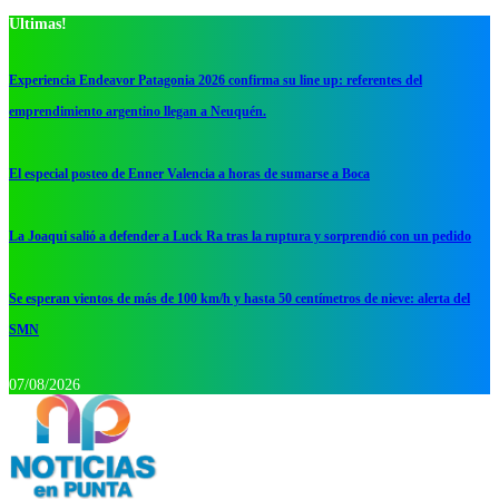
Ultimas!
Experiencia Endeavor Patagonia 2026 confirma su line up: referentes del
emprendimiento argentino llegan a Neuquén.
El especial posteo de Enner Valencia a horas de sumarse a Boca
La Joaqui salió a defender a Luck Ra tras la ruptura y sorprendió con un pedido
Se esperan vientos de más de 100 km/h y hasta 50 centímetros de nieve: alerta del
SMN
07/08/2026