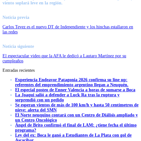
viento soplará leve en la región.
Noticia previa
Carlos Tevez es el nuevo DT de Independiente y los hinchas estallaron en
las redes
Noticia siguiente
El espectacular video que la AFA le dedicó a Lautaro Martínez por su
cumpleaños
Entradas recientes
Experiencia Endeavor Patagonia 2026 confirma su line up:
referentes del emprendimiento argentino llegan a Neuquén.
El especial posteo de Enner Valencia a horas de sumarse a Boca
La Joaqui salió a defender a Luck Ra tras la ruptura y
sorprendió con un pedido
Se esperan vientos de más de 100 km/h y hasta 50 centímetros de
nieve: alerta del SMN
El Norte neuquino contará con un Centro de Diálisis ampliado y
un Centro Oncológico
Ángel de Brito confirmó el final de LAM: ¿tiene fecha el último
programa?
Ley del ex: Boca le ganó a Estudiantes de La Plata con gol de
Ascacibar