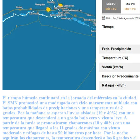
El tiempo húmedo continuará en la jornada del miércoles en la ciudad.
El SMN pronosticó una madrugada con cielo mayormente nublado con
bajas probabilidades de precipitaciones y una temperatura de 2
grados. Por la mañana se esperan lluvias aisladas (10 y 40%) con una
temperatura que descenderá a un grado bajo cero y viento leve. A
partir de la tarde se pronosticaron chaparrones (10 y 40%) con una
temperatura que llegará a los 11 grados de máxima con viento
moderado y ráfagas de hasta 50 kilómetros por hora. Por la noche
seguirán los chaparrones, la temperatura descenderá a los 6 grados y el