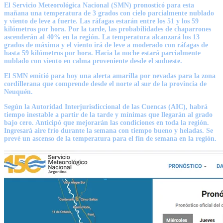
El Servicio Meteorológica Nacional (SMN) pronosticó para esta
mañana una temperatura de 3 grados con cielo parcialmente nublado
y viento de leve a fuerte. Las ráfagas estarán entre los 51 y los 59
kilómetros por hora. Por la tarde, las probabilidades de chaparrones
ascenderán al 40% en la región. La temperatura alcanzará los 13
grados de máxima y el viento irá de leve a moderado con ráfagas de
hasta 59 kilómetros por hora. Hacia la noche estará parcialmente
nublado con viento en calma proveniente desde el sudoeste.
El SMN emitió para hoy una alerta amarilla por nevadas para la zona
cordillerana que comprende desde el norte al sur de la provincia de
Neuquén.
Según la Autoridad Interjurisdiccional de las Cuencas (AIC), habrá
tiempo inestable a partir de la tarde y mínimas que llegarán al grado
bajo cero. Anticipó que mejorarán las condiciones en toda la región.
Ingresará aire frío durante la semana con
tiempo
bueno y heladas. Se
prevé un ascenso de la temperatura para el fin de semana en la región.