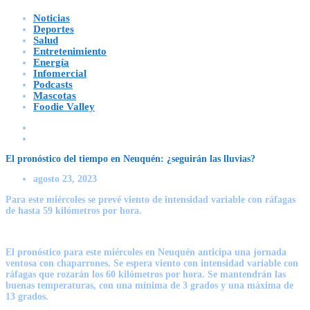
Noticias
Deportes
Salud
Entretenimiento
Energía
Infomercial
Podcasts
Mascotas
Foodie Valley
El pronóstico del tiempo en Neuquén: ¿seguirán las lluvias?
agosto 23, 2023
Para este miércoles se prevé viento de intensidad variable con ráfagas
de hasta 59 kilómetros por hora.
El
pronóstico
para este miércoles en
Neuquén
anticipa una jornada
ventosa con chaparrones. Se espera viento con intensidad variable con
ráfagas que rozarán los 60 kilómetros por hora. Se mantendrán las
buenas temperaturas, con una mínima de 3 grados y una máxima de
13 grados.