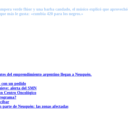
campera verde flúor y una barba candado,
el músico explicó que aprovechó
que más le gusta: «cumbia 420 para los negros.»
ntes del emprendimiento argentino llegan a Neuquén.
ó con un pedido
nieve: alerta del SMN
 un Centro Oncológico
 programa?
acibar
n parte de Neuquén: las zonas afectadas