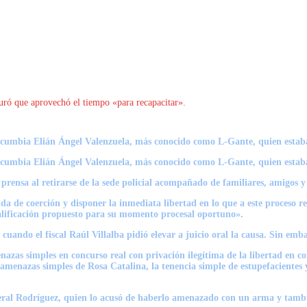
uró que aprovechó el tiempo «para recapacitar».
e cumbia Elián Ángel Valenzuela, más conocido como
L-Gante
, quien esta
e cumbia Elián Ángel Valenzuela, más conocido como
L-Gante
, quien esta
 prensa al retirarse de la sede policial acompañado de familiares, amigos 
da de coerción y disponer la inmediata libertad en lo que a este proceso r
calificación propuesto para su momento procesal oportuno».
ando el fiscal Raúl Villalba pidió elevar a juicio oral la causa. Sin emba
azas simples en concurso real con privación ilegítima de la libertad en c
on amenazas simples de Rosa Catalina, la tenencia simple de estupefaciente
eral Rodríguez,
quien lo acusó de haberlo amenazado con un arma y tambi