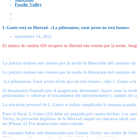
Foodie Valley
L-Gante está en libertad: «La piloteamos, estar preso no está bueno»
septiembre 14, 2023
El músico de cumbia 420 recuperó su libertad este viernes por la noche. Aseg
La justicia ordenó este viernes por la noche
la liberación
del cantante d
La justicia ordenó este viernes por la noche
la liberación
del cantante d
«La piloteamos. Estar preso obvio que no está bueno», dijo L-Gante
a la
El documento firmado por el magistrado determinó
«hacer cesar la medi
peticionada» y «derivar el tratamiento del sobreseimiento y cambio de 
La situación procesal de L-Gante se había complicado la semana pasada, cu
Para el fiscal,
L-Gante (23) debe ser juzgado por cuatro hechos:
Las amen
Torres, la privación ilegítima de la libertad simple en concurso ideal c
un IPhone 12 Pro denunciado como robado.
El cantante había sido denunciado por Gastón Torres, un vecino de Gen