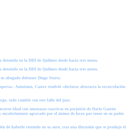
ba detenido en la DDI de Quilmes desde hacía tres meses.
ba detenido en la DDI de Quilmes desde hacía tres meses.
y su abogado defensor Diego Storto.
especta».
Asimismo, Castro resolvió «declarar abstracta la excarcelación
rgo, todo cambió con este fallo del juez.
oncurso ideal con amenazas coactivas en perjuicio de Darío Gastón
s y encubrimiento agravado por el ánimo de lucro por tener en su poder
én de haberlo retenido en su auto
, tras una discusión que se produjo el