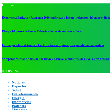
Ultimas!
Experiencia Endeavor Patagonia 2026 confirma su line up: referentes del emprendimi
El especial posteo de Enner Valencia a horas de sumarse a Boca
La Joaqui salió a defender a Luck Ra tras la ruptura y sorprendió con un pedido
Se esperan vientos de más de 100 km/h y hasta 50 centímetros de nieve: alerta del SM
08/08/2026
Noticias
Deportes
Salud
Entretenimiento
Energía
Infomercial
Podcasts
Mascotas