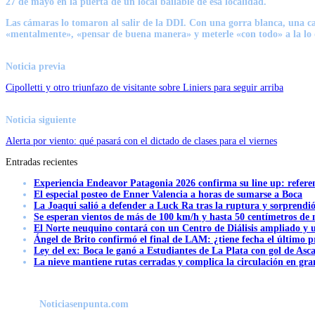
27 de mayo en la puerta de un local bailable de esa localidad.
Las cámaras lo tomaron al salir de la DDI. Con una gorra blanca, una 
«mentalmente», «pensar de buena manera» y meterle «con todo» a la lo 
Noticia previa
Cipolletti y otro triunfazo de visitante sobre Liniers para seguir arriba
Noticia siguiente
Alerta por viento: qué pasará con el dictado de clases para el viernes
Entradas recientes
Experiencia Endeavor Patagonia 2026 confirma su line up: refere
El especial posteo de Enner Valencia a horas de sumarse a Boca
La Joaqui salió a defender a Luck Ra tras la ruptura y sorprendi
Se esperan vientos de más de 100 km/h y hasta 50 centímetros de 
El Norte neuquino contará con un Centro de Diálisis ampliado y
Ángel de Brito confirmó el final de LAM: ¿tiene fecha el último
Ley del ex: Boca le ganó a Estudiantes de La Plata con gol de Asc
La nieve mantiene rutas cerradas y complica la circulación en gra
Noticiasenpunta.com