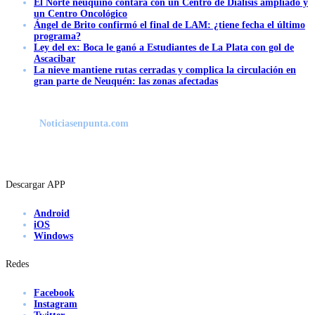
El Norte neuquino contará con un Centro de Diálisis ampliado y
un Centro Oncológico
Ángel de Brito confirmó el final de LAM: ¿tiene fecha el último
programa?
Ley del ex: Boca le ganó a Estudiantes de La Plata con gol de
Ascacibar
La nieve mantiene rutas cerradas y complica la circulación en
gran parte de Neuquén: las zonas afectadas
Noticiasenpunta.com
Descargar APP
Android
iOS
Windows
Redes
Facebook
Instagram