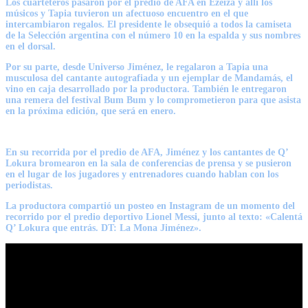
Los cuarteteros pasaron por el predio de AFA en Ezeiza y allí los
músicos y Tapia tuvieron un afectuoso encuentro en el que
intercambiaron regalos. El presidente le obsequió a todos la camiseta
de la Selección argentina con el número 10 en la espalda y sus nombres
en el dorsal.
Por su parte, desde Universo Jiménez, le regalaron a Tapia una
musculosa del cantante autografiada y un ejemplar de Mandamás, el
vino en caja desarrollado por la productora. También le entregaron
una remera del festival Bum Bum y lo comprometieron para que asista
en la próxima edición, que será en enero.
En su recorrida por el predio de AFA, Jiménez y los cantantes de Q’
Lokura bromearon en la sala de conferencias de prensa y se pusieron
en el lugar de los jugadores y entrenadores cuando hablan con los
periodistas.
La productora compartió un posteo en Instagram de un momento del
recorrido por el predio deportivo Lionel Messi, junto al texto: «Calentá
Q’ Lokura que entrás. DT: La Mona Jiménez».