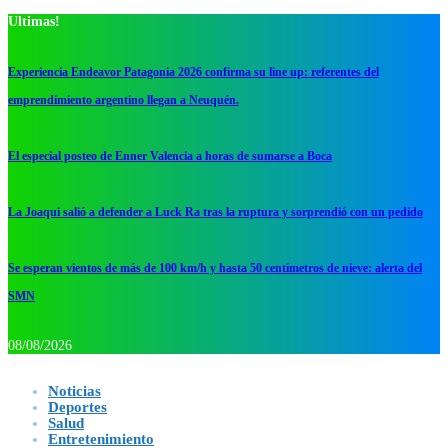
Ultimas!
Experiencia Endeavor Patagonia 2026 confirma su line up: referentes del
emprendimiento argentino llegan a Neuquén.
El especial posteo de Enner Valencia a horas de sumarse a Boca
La Joaqui salió a defender a Luck Ra tras la ruptura y sorprendió con un pedido
Se esperan vientos de más de 100 km/h y hasta 50 centímetros de nieve: alerta del
SMN
08/08/2026
Noticias
Deportes
Salud
Entretenimiento