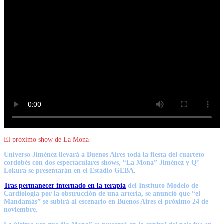
El próximo show de La Mona
Universo Jiménez llevará a Buenos Aires toda la fiesta del cuarteto
cordobés con dos espectaculares shows,
“La Mona” Jiménez y Q’
Lokura se presentarán en el Estadio GEBA.
Tras permanecer internado en la terapia
del Instituto Modelo de
Cardiología por la obstrucción de una arteria, se anunció que “el
Mandamás” se subirá al escenario en
Buenos Aires
el próximo 24 de
noviembre.