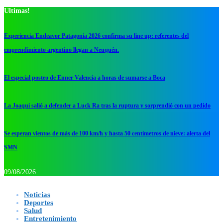
Ultimas!
Experiencia Endeavor Patagonia 2026 confirma su line up: referentes del
emprendimiento argentino llegan a Neuquén.
El especial posteo de Enner Valencia a horas de sumarse a Boca
La Joaqui salió a defender a Luck Ra tras la ruptura y sorprendió con un pedido
Se esperan vientos de más de 100 km/h y hasta 50 centímetros de nieve: alerta del
SMN
09/08/2026
Noticias
Deportes
Salud
Entretenimiento