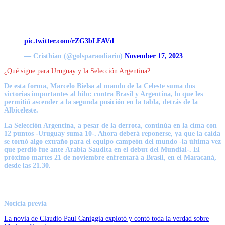
pic.twitter.com/rZG3bLFAVd
— Cristhian (@golsparaodiario)
November 17, 2023
¿Qué sigue para Uruguay y la Selección Argentina?
De esta forma, Marcelo Bielsa al mando de la Celeste suma dos
victorias importantes al hilo:
contra Brasil y Argentina
, lo que les
permitió ascender a la segunda posición en la tabla, detrás de la
Albiceleste.
La Selección Argentina, a pesar de la derrota,
continúa en la cima con
12 puntos
-Uruguay suma 10-. Ahora deberá reponerse, ya que la caída
se tornó algo extraño para el equipo campeón del mundo -la última vez
que perdió fue ante
Arabia Saudita
en el debut del Mundial-. El
próximo martes 21 de noviembre enfrentará a Brasil, en el Maracaná,
desde las 21.30.
Noticia previa
La novia de Claudio Paul Caniggia explotó y contó toda la verdad sobre