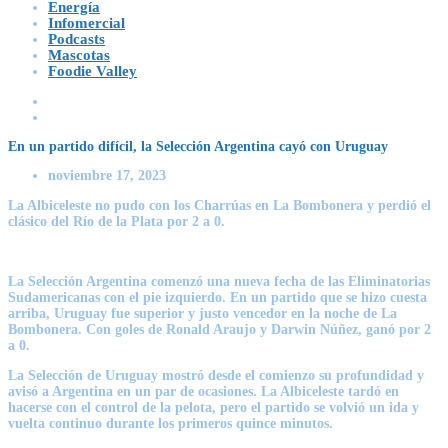
Energía
Infomercial
Podcasts
Mascotas
Foodie Valley
En un partido difícil, la Selección Argentina cayó con Uruguay
noviembre 17, 2023
La Albiceleste no pudo con los Charrúas en La Bombonera y perdió el
clásico del Río de la Plata por 2 a 0.
La Selección Argentina comenzó una nueva fecha de las Eliminatorias
Sudamericanas con el pie izquierdo. En un partido que se hizo cuesta
arriba, Uruguay fue superior y justo vencedor en la noche de La
Bombonera. Con goles de Ronald Araujo y Darwin Núñez, ganó por 2
a 0.
La
Selección de Uruguay
mostró desde el comienzo su profundidad y
avisó a Argentina en un par de ocasiones. La Albiceleste tardó en
hacerse con el control de la pelota, pero el partido se volvió un ida y
vuelta continuo durante los primeros quince minutos.