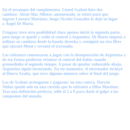
En el arranque del complemento,
Lionel Scaloni
hizo dos
cambios:
Alexis Mac Allister
, amonestado, se retiró para que
ingrese
Lautaro Martínez
; luego
Nicolás González
le dejó su lugar
a
Ángel Di María
.
Uruguay tuvo otra posibilidad clara apenas inició la segunda parte,
pero luego se quedó y cedió el control a Argentina. Di María empezó a
utilizar su cambeta desde la banda derecha y consiguió un tiro libre
que ejecutó Messi y reventó el travesaño.
Los visitantes comenzaron a jugar con la desesperación de Argentina y
de esa forma pudieron retomar el control del balón cuando
promediaba el segundo tiempo. A pesar de quedar vulnerable abajo,
Argentina siguió intentando. En ese momento, el entrenador incluyó
al
Huevo Acuña
, que tuvo algunos minutos sobre el final del juego.
Los de Scaloni arriesgaron y pagaron: en una contra,
Darwin
Núñez
quedó solo en una corrida que lo enfrentó a
Dibu Martínez
.
Tras una definición perfecta, selló el 2 a 0 para darle el golpe a los
campeones del mundo.