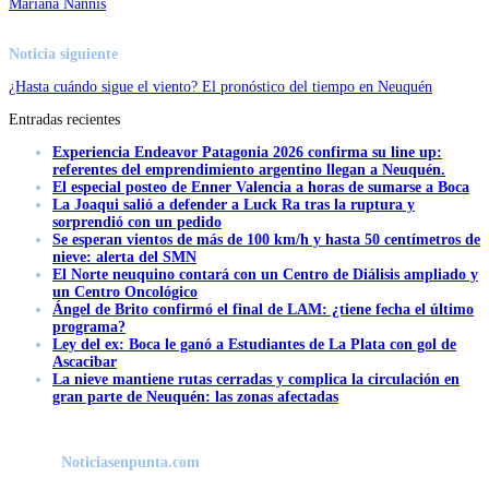
Mariana Nannis
Noticia siguiente
¿Hasta cuándo sigue el viento? El pronóstico del tiempo en Neuquén
Entradas recientes
Experiencia Endeavor Patagonia 2026 confirma su line up:
referentes del emprendimiento argentino llegan a Neuquén.
El especial posteo de Enner Valencia a horas de sumarse a Boca
La Joaqui salió a defender a Luck Ra tras la ruptura y
sorprendió con un pedido
Se esperan vientos de más de 100 km/h y hasta 50 centímetros de
nieve: alerta del SMN
El Norte neuquino contará con un Centro de Diálisis ampliado y
un Centro Oncológico
Ángel de Brito confirmó el final de LAM: ¿tiene fecha el último
programa?
Ley del ex: Boca le ganó a Estudiantes de La Plata con gol de
Ascacibar
La nieve mantiene rutas cerradas y complica la circulación en
gran parte de Neuquén: las zonas afectadas
Noticiasenpunta.com