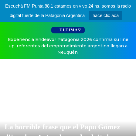
Escuchá FM Punta 88.1 estamos en vivo 24 hs, somos la radio
digital fuerte de la Patagonia Argentina
hace clic acá
ULTIMAS!
Experiencia Endeavor Patagonia 2026 confirma su line
up: referentes del emprendimiento argentino llegan a
Neuquén.
La horrible frase que el Papu Gómez