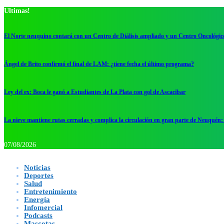
Ultimas!
El Norte neuquino contará con un Centro de Diálisis ampliado y un Centro Oncológic
Ángel de Brito confirmó el final de LAM: ¿tiene fecha el último programa?
Ley del ex: Boca le ganó a Estudiantes de La Plata con gol de Ascacibar
La nieve mantiene rutas cerradas y complica la circulación en gran parte de Neuquén: 
07/08/2026
Noticias
Deportes
Salud
Entretenimiento
Energía
Infomercial
Podcasts
Mascotas