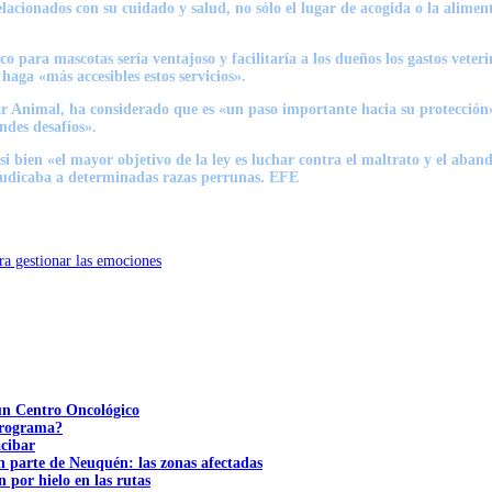
lacionados con su cuidado y salud, no sólo el lugar de acogida o la aliment
 para mascotas sería ventajoso y facilitaría a los dueños los gastos veter
aga «más accesibles estos servicios».
tar Animal, ha considerado que es «un paso importante hacia su protección
ndes desafíos».
 bien «el mayor objetivo de la ley es luchar contra el maltrato y el aban
rjudicaba a determinadas razas perrunas. EFE
ara gestionar las emociones
 un Centro Oncológico
 programa?
acibar
n parte de Neuquén: las zonas afectadas
n por hielo en las rutas