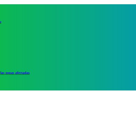
o
las zonas afectadas