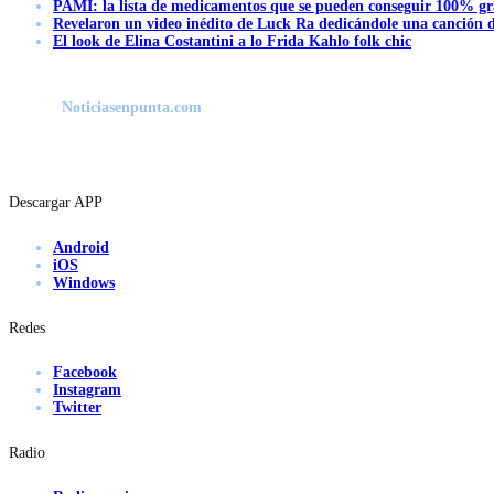
PAMI: la lista de medicamentos que se pueden conseguir 100% gra
Revelaron un video inédito de Luck Ra dedicándole una canción d
El look de Elina Costantini a lo Frida Kahlo folk chic
Noticiasenpunta.com
Descargar APP
Android
iOS
Windows
Redes
Facebook
Instagram
Twitter
Radio