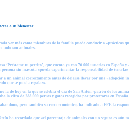
ctar a su bienestar
cada vez más como miembros de la familia puede conducir a «prácticas que n
de todo son animales.
sa ‘Préstame tu perrito’, que cuenta ya con 70.000 usuarios en España y 
a persona sin mascota «pueda experimentar la responsabilidad de tenerla
ar a un animal correctamente antes de dejarse llevar por una «adopción 
culo que se pueda regalar».
mo la de hoy en la que se celebra el día de San Antón -patrón de los anima
aba la cifra de 288.000 perros y gatos recogidos por protectoras en España
el abandono, pero también su coste económico, ha indicado a EFE la respo
 Ortín ha recordado que «el porcentaje de animales con un seguro es aún m