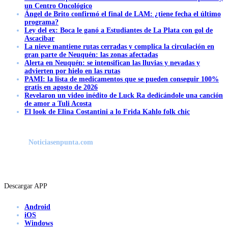
un Centro Oncológico
Ángel de Brito confirmó el final de LAM: ¿tiene fecha el último
programa?
Ley del ex: Boca le ganó a Estudiantes de La Plata con gol de
Ascacibar
La nieve mantiene rutas cerradas y complica la circulación en
gran parte de Neuquén: las zonas afectadas
Alerta en Neuquén: se intensifican las lluvias y nevadas y
advierten por hielo en las rutas
PAMI: la lista de medicamentos que se pueden conseguir 100%
gratis en agosto de 2026
Revelaron un video inédito de Luck Ra dedicándole una canción
de amor a Tuli Acosta
El look de Elina Costantini a lo Frida Kahlo folk chic
Noticiasenpunta.com
Descargar APP
Android
iOS
Windows