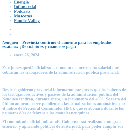
Energía
Infomercial
Podcasts
Mascotas
Foodie Valley
Neuquén – Provincia confirmó el aumento para los empleados
estatales: ¿De cuánto es y cuándo se paga?
enero 26, 2024
Este jueves quedó oficializado el monto de incremento salarial que
cobrarán los trabajadores de la administración pública provincial.
Desde el gobierno provincial informaron este jueves que los haberes de
los trabajadores activos y pasivos de la
administración pública del
Neuquén tendrán, durante enero, un incremento del 40%
. Se trata del
último aumento correspondiente a las actualizaciones automáticas por
el índice de Precios al Consumidor (IPC), que se abonará durante los
primeros días de febrero a los estatales neuquinos.
El comunicado oficial indica: «El Gobierno está realizando un gran
esfuerzo, y aplicando políticas de austeridad, para poder cumplir sus