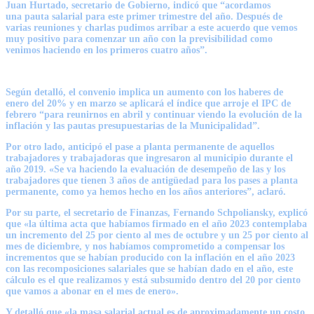
Juan Hurtado, secretario de Gobierno, indicó que “acordamos
una
pauta salarial para este primer trimestre del año
. Después de
varias reuniones y charlas pudimos arribar a este acuerdo que vemos
muy positivo para comenzar un año con la previsibilidad como
venimos haciendo en los primeros cuatro años”.
Según detalló, el convenio implica un aumento con los haberes de
enero del 20% y en marzo se aplicará el índice que arroje el IPC de
febrero “para reunirnos en abril y continuar viendo la evolución de la
inflación y las pautas presupuestarias de la Municipalidad”.
Por otro lado, anticipó el pase a planta permanente de aquellos
trabajadores y trabajadoras que ingresaron al municipio durante el
año 2019. «Se va haciendo la evaluación de desempeño de las y los
trabajadores que tienen 3 años de antigüedad para los pases a planta
permanente, como ya hemos hecho en los años anteriores”, aclaró.
Por su parte, el secretario de Finanzas,
Fernando Schpoliansky
, explicó
que «la última acta que habíamos firmado en el año 2023 contemplaba
un incremento del 25 por ciento al mes de octubre y un 25 por ciento al
mes de diciembre, y nos habíamos comprometido a compensar los
incrementos que se habían producido con la inflación en el año 2023
con las recomposiciones salariales que se habían dado en el año, este
cálculo es el que realizamos y está subsumido dentro del 20 por ciento
que vamos a abonar en el mes de enero».
Y detalló que «la masa salarial actual es de aproximadamente un costo