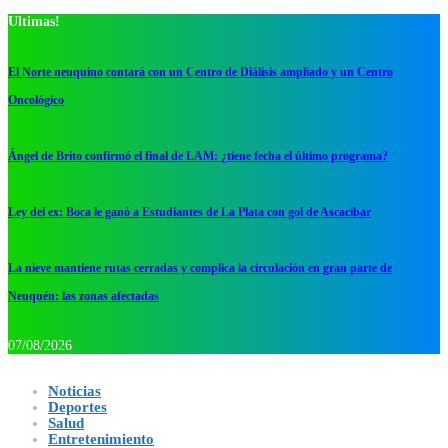
Ultimas!
El Norte neuquino contará con un Centro de Diálisis ampliado y un Centro
Oncológico
Ángel de Brito confirmó el final de LAM: ¿tiene fecha el último programa?
Ley del ex: Boca le ganó a Estudiantes de La Plata con gol de Ascacibar
La nieve mantiene rutas cerradas y complica la circulación en gran parte de
Neuquén: las zonas afectadas
07/08/2026
Noticias
Deportes
Salud
Entretenimiento