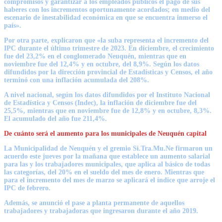
compromisos y garantizar a los empleados públicos el pago de sus
haberes con los incrementos oportunamente acordados; en medio del
escenario de inestabilidad económica en que se encuentra inmerso el
país».
Por otra parte, explicaron que «la suba representa el incremento del
IPC durante el último trimestre de 2023. En diciembre, el crecimiento
fue del 23,2% en el conglomerado Neuquén, mientras que en
noviembre fue del 12,4% y en octubre, del 8,9%. Según los datos
difundidos por la dirección provincial de Estadísticas y Censos, el año
terminó con una inflación acumulada del 208%.
A nivel nacional,
según los datos difundidos por el Instituto Nacional
de Estadística y Censos (Indec),
la inflación de diciembre fue del
25,5%, mientras que en noviembre fue de 12,8% y en octubre, 8,3%.
El acumulado del año fue 211,4%.
De cuánto será el aumento para los municipales de Neuquén capital
La
Municipalidad de Neuquén
y el gremio
Si.Tra.Mu.Ne
firmaron un
acuerdo este jueves por la mañana que establece un a
umento salarial
para las y los trabajadores municipales, que aplica al básico de todas
las categorías, del 20% en el sueldo del mes de enero
. Mientras que
para
el incremento del mes de marzo se aplicará el índice que arroje el
IPC de febrero.
Además, se anunció
el pase a planta permanente de aquellos
trabajadores y trabajadoras que ingresaron durante el año 2019.