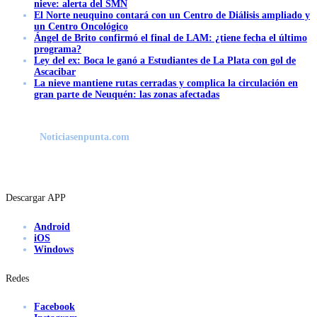
nieve: alerta del SMN
El Norte neuquino contará con un Centro de Diálisis ampliado y
un Centro Oncológico
Ángel de Brito confirmó el final de LAM: ¿tiene fecha el último
programa?
Ley del ex: Boca le ganó a Estudiantes de La Plata con gol de
Ascacibar
La nieve mantiene rutas cerradas y complica la circulación en
gran parte de Neuquén: las zonas afectadas
Noticiasenpunta.com
Descargar APP
Android
iOS
Windows
Redes
Facebook