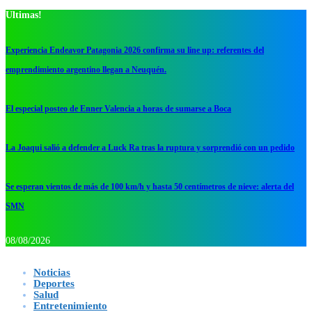
Ultimas!
Experiencia Endeavor Patagonia 2026 confirma su line up: referentes del
emprendimiento argentino llegan a Neuquén.
El especial posteo de Enner Valencia a horas de sumarse a Boca
La Joaqui salió a defender a Luck Ra tras la ruptura y sorprendió con un pedido
Se esperan vientos de más de 100 km/h y hasta 50 centímetros de nieve: alerta del
SMN
08/08/2026
Noticias
Deportes
Salud
Entretenimiento