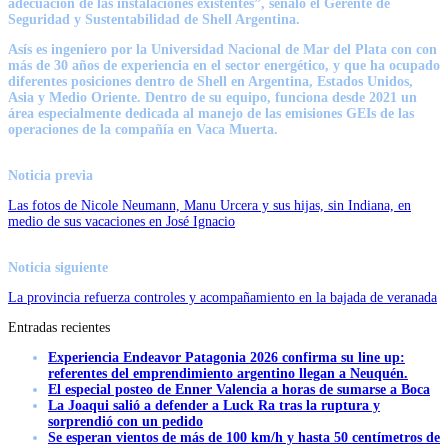
adecuación de las instalaciones existentes”, señaló el Gerente de
Seguridad y Sustentabilidad de Shell Argentina.
Asís es ingeniero por la Universidad Nacional de Mar del Plata con con
más de 30 años de experiencia en el sector energético, y que ha ocupado
diferentes posiciones dentro de Shell en Argentina, Estados Unidos,
Asia y Medio Oriente. Dentro de su equipo, funciona desde 2021 un
área especialmente dedicada al manejo de las emisiones GEIs de las
operaciones de la compañía en Vaca Muerta.
Noticia previa
Las fotos de Nicole Neumann, Manu Urcera y sus hijas, sin Indiana, en
medio de sus vacaciones en José Ignacio
Noticia siguiente
La provincia refuerza controles y acompañamiento en la bajada de veranada
Entradas recientes
Experiencia Endeavor Patagonia 2026 confirma su line up:
referentes del emprendimiento argentino llegan a Neuquén.
El especial posteo de Enner Valencia a horas de sumarse a Boca
La Joaqui salió a defender a Luck Ra tras la ruptura y
sorprendió con un pedido
Se esperan vientos de más de 100 km/h y hasta 50 centímetros de