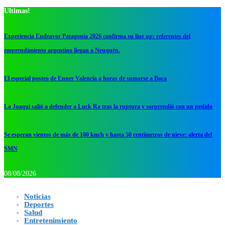
Ultimas!
Experiencia Endeavor Patagonia 2026 confirma su line up: referentes del
emprendimiento argentino llegan a Neuquén.
El especial posteo de Enner Valencia a horas de sumarse a Boca
La Joaqui salió a defender a Luck Ra tras la ruptura y sorprendió con un pedido
Se esperan vientos de más de 100 km/h y hasta 50 centímetros de nieve: alerta del
SMN
08/08/2026
Noticias
Deportes
Salud
Entretenimiento