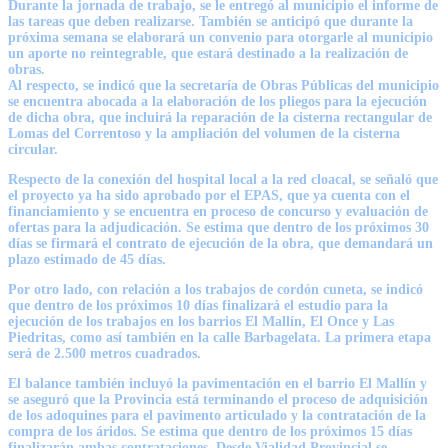
Durante la jornada de trabajo, se le entregó al municipio el informe de
las tareas que deben realizarse. También se anticipó que durante la
próxima semana se elaborará un convenio para otorgarle al municipio
un aporte no reintegrable, que estará destinado a la realización de
obras.
Al respecto, se indicó que la secretaría de Obras Públicas del municipio
se encuentra abocada a la elaboración de los pliegos para la ejecución
de dicha obra, que incluirá la reparación de la cisterna rectangular de
Lomas del Correntoso y la ampliación del volumen de la cisterna
circular.
Respecto de la conexión del hospital local a la red cloacal, se señaló que
el proyecto ya ha sido aprobado por el EPAS, que ya cuenta con el
financiamiento y se encuentra en proceso de concurso y evaluación de
ofertas para la adjudicación. Se estima que dentro de los próximos 30
días se firmará el contrato de ejecución de la obra, que demandará un
plazo estimado de 45 días.
Por otro lado, con relación a los trabajos de cordón cuneta, se indicó
que dentro de los próximos 10 días finalizará el estudio para la
ejecución de los trabajos en los barrios El Mallín, El Once y Las
Piedritas, como así también en la calle Barbagelata. La primera etapa
será de 2.500 metros cuadrados.
El balance también incluyó la pavimentación en el barrio El Mallín y
se aseguró que la Provincia está terminando el proceso de adquisición
de los adoquines para el pavimento articulado y la contratación de la
compra de los áridos. Se estima que dentro de los próximos 15 días
finalizarán ambas contrataciones. Desde Vialidad Provincial se