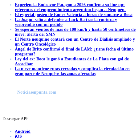
Experiencia Endeavor Patagonia 2026 confirma su line up:
referentes del emprendimiento argentino llegan a Neuquén.
El especial posteo de Enner Valencia a horas de sumarse a Boca
La Joaqui salió a defender a Luck Ra tras la ruptura y
sorprendió con un pedido
Se esperan vientos de más de 100 km/h y hasta 50 centímetros de
nieve: alerta del SMN
El Norte neuquino contará con un Centro de Diálisis ampliado y
un Centro Oncológico
Ángel de Brito confirmó el final de LAM: ¿tiene fecha el último
programa?
Ley del ex: Boca le ganó a Estudiantes de La Plata con gol de
Ascacibar
La nieve mantiene rutas cerradas y complica la circulación en
gran parte de Neuquén: las zonas afectadas
Noticiasenpunta.com
Descargar APP
Android
iOS