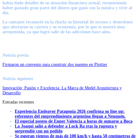
había dado detalles de su situación financiera actual, reconociendo
haber gastado gran parte del dinero que ganó con la música y vivir al
día.
La cantante reconoció en la charla su historial de excesos y desórdenes
que afectaron su carrera y su economía, por lo que se mostró muy
arrepentida, ya que logró salir de las adicciones hace años.
Noticia previa
Firmaron un convenio para construir dos puentes en Plottier
Noticia siguiente
Innovación, Pasión y Excelencia: La Marca de Medel Arquitectura y
Desarrollo
Entradas recientes
Experiencia Endeavor Patagonia 2026 confirma su line up:
referentes del emprendimiento argentino llegan a Neuquén.
El especial posteo de Enner Valencia a horas de sumarse a Boca
La Joaqui salió a defender a Luck Ra tras la ruptura y
sorprendió con un pedido
Se esperan vientos de más de 100 km/h y hasta 50 centímetros de