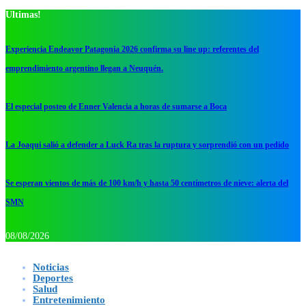
Ultimas!
Experiencia Endeavor Patagonia 2026 confirma su line up: referentes del
emprendimiento argentino llegan a Neuquén.
El especial posteo de Enner Valencia a horas de sumarse a Boca
La Joaqui salió a defender a Luck Ra tras la ruptura y sorprendió con un pedido
Se esperan vientos de más de 100 km/h y hasta 50 centímetros de nieve: alerta del
SMN
08/08/2026
Noticias
Deportes
Salud
Entretenimiento