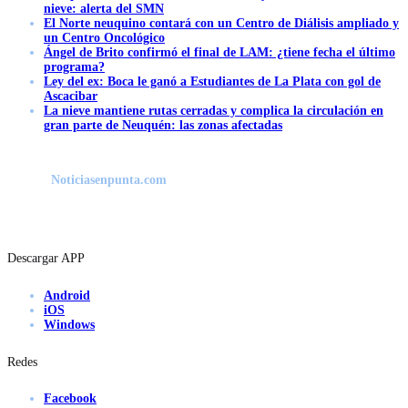
nieve: alerta del SMN
El Norte neuquino contará con un Centro de Diálisis ampliado y
un Centro Oncológico
Ángel de Brito confirmó el final de LAM: ¿tiene fecha el último
programa?
Ley del ex: Boca le ganó a Estudiantes de La Plata con gol de
Ascacibar
La nieve mantiene rutas cerradas y complica la circulación en
gran parte de Neuquén: las zonas afectadas
Noticiasenpunta.com
Descargar APP
Android
iOS
Windows
Redes
Facebook