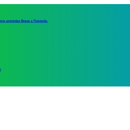
ento argentino llegan a Neuquén.
N