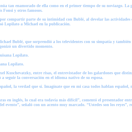
tinúa tan enamorado de ella como en el primer tiempo de su noviazgo. La pu
is Fonsi y otros famosos.
s por compartir parte de su intimidad con Bublé, al develar las actividade
só Lopilato a Michael en la publicación.
ichael Bublé, que sorprendió a los televidentes con su simpatía y también 
agonizó un divertido momento.
sana Lopilato.
l Kuschevatzky, entre risas, el entrevistador de los galardones que disti
a seguir la conversación en el idioma nativo de su esposa.
pañol, la verdad que sí. Imagínate que en mi casa todos hablan español, m
 en inglés, lo cual era todavía más difícil”, comentó el presentador entr
 del evento”, señaló con un acento muy marcado. “Ustedes son los reyes”, r