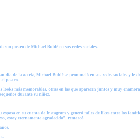
ierno posteo de Michael Bublé en sus redes sociales.
an día de la actriz, Michael Bublé se pronunció en sus redes sociales y le d
el posteo.
sus looks más memorables, otras en las que aparecen juntos y muy enamora
 pequeños durante su niñez.
su esposa en su cuenta de Instagram y generó miles de likes entre los fanáti
eso, estoy eternamente agradecido”, remarcó.
os.