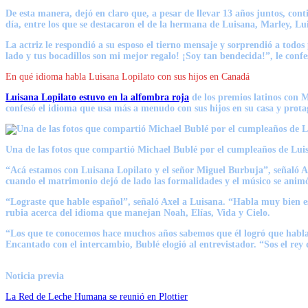
De esta manera, dejó en claro que, a pesar de llevar 13 años juntos, con
día, entre los que se destacaron el de la hermana de Luisana, Marley, Lu
La actriz le respondió a su esposo el tierno mensaje y sorprendió a todo
lado y tus bocadillos son mi mejor regalo! ¡Soy tan bendecida!”, le confe
En qué idioma habla Luisana Lopilato con sus hijos en Canadá
Luisana Lopilato estuvo en la alfombra roja
de los premios latinos con M
confesó el idioma que usa más a menudo con sus hijos en su casa y prot
Una de las fotos que compartió Michael Bublé por el cumpleaños de Lui
“Acá estamos con Luisana Lopilato y el señor Miguel Burbuja”, señaló Axe
cuando el matrimonio dejó de lado las formalidades y el músico se animó 
“Lograste que hable español”, señaló Axel a Luisana. “Habla muy bien es
rubia acerca del idioma que manejan Noah, Elías, Vida y Cielo.
“Los que te conocemos hace muchos años sabemos que él logró que hablaras
Encantado con el intercambio, Bublé elogió al entrevistador. “Sos el rey
Noticia previa
La Red de Leche Humana se reunió en Plottier