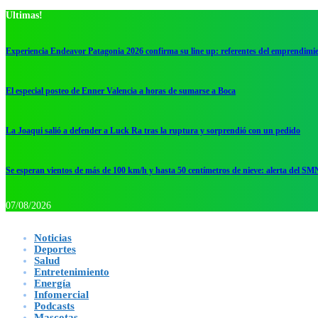
Ultimas!
Experiencia Endeavor Patagonia 2026 confirma su line up: referentes del emprendimi
El especial posteo de Enner Valencia a horas de sumarse a Boca
La Joaqui salió a defender a Luck Ra tras la ruptura y sorprendió con un pedido
Se esperan vientos de más de 100 km/h y hasta 50 centímetros de nieve: alerta del SM
07/08/2026
Noticias
Deportes
Salud
Entretenimiento
Energía
Infomercial
Podcasts
Mascotas