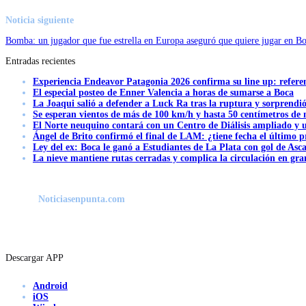
Noticia siguiente
Bomba: un jugador que fue estrella en Europa aseguró que quiere jugar en B
Entradas recientes
Experiencia Endeavor Patagonia 2026 confirma su line up: refere
El especial posteo de Enner Valencia a horas de sumarse a Boca
La Joaqui salió a defender a Luck Ra tras la ruptura y sorprendi
Se esperan vientos de más de 100 km/h y hasta 50 centímetros de 
El Norte neuquino contará con un Centro de Diálisis ampliado y
Ángel de Brito confirmó el final de LAM: ¿tiene fecha el último
Ley del ex: Boca le ganó a Estudiantes de La Plata con gol de Asc
La nieve mantiene rutas cerradas y complica la circulación en gra
Noticiasenpunta.com
Descargar APP
Android
iOS