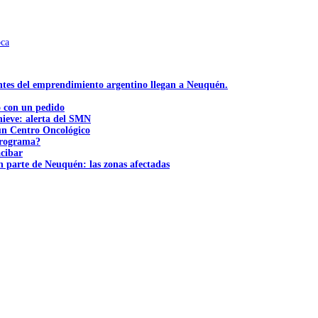
oca
ntes del emprendimiento argentino llegan a Neuquén.
ó con un pedido
nieve: alerta del SMN
 un Centro Oncológico
 programa?
acibar
n parte de Neuquén: las zonas afectadas