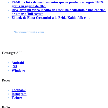
PAMI: la lista de medicamentos que se pueden conseguir 100%
gratis en agosto de 2026
Revelaron un video inédito de Luck Ra dedicándole una canción
de amor a Tuli Acosta
El look de Elina Costantini a lo Frida Kahlo folk chic
Noticiasenpunta.com
Descargar APP
Android
iOS
Windows
Redes
Facebook
Instagram
Twitter
Radio