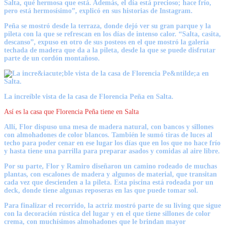
Salta, qué hermosa que está. Además, el día está precioso; hace frío,
pero está hermosísimo”, explicó en sus historias de Instagram.
Peña se mostró desde la terraza, donde dejó ver su gran parque y la
pileta con la que se refrescan en los días de intenso calor. “Salta, casita,
descanso”, expuso en otro de sus posteos en el que mostró la galería
techada de madera que da a la pileta, desde la que se puede disfrutar
parte de un cordón montañoso.
La increíble vista de la casa de Florencia Peña en Salta.
Así es la casa que Florencia Peña tiene en Salta
Allí, Flor dispuso una mesa de madera natural, con bancos y sillones
con almohadones de color blancos. También le sumó tiras de luces al
techo para poder cenar en ese lugar los días que en los que no hace frío
y hasta tiene una parrilla para preparar asados y comidas al aire libre.
Por su parte, Flor y Ramiro diseñaron un camino rodeado de muchas
plantas, con escalones de madera y algunos de material, que transitan
cada vez que descienden a la pileta. Esta piscina está rodeada por un
deck, donde tiene algunas reposeras en las que puede tomar sol.
Para finalizar el recorrido, la actriz mostró parte de su living que sigue
con la decoración rústica del lugar y en el que tiene sillones de color
crema, con muchísimos almohadones que le brindan mayor