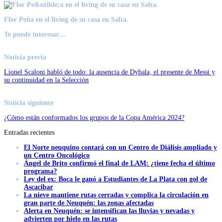
Flor Peña en el living de su casa en Salta.
Te puede interesar…
Noticia previa
Lionel Scaloni habló de todo: la ausencia de Dybala, el presente de Messi y
su continuidad en la Selección
Noticia siguiente
¿Cómo están conformados los grupos de la Copa América 2024?
Entradas recientes
El Norte neuquino contará con un Centro de Diálisis ampliado y
un Centro Oncológico
Ángel de Brito confirmó el final de LAM: ¿tiene fecha el último
programa?
Ley del ex: Boca le ganó a Estudiantes de La Plata con gol de
Ascacibar
La nieve mantiene rutas cerradas y complica la circulación en
gran parte de Neuquén: las zonas afectadas
Alerta en Neuquén: se intensifican las lluvias y nevadas y
advierten por hielo en las rutas