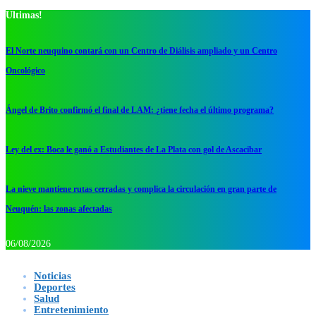
Ultimas!
El Norte neuquino contará con un Centro de Diálisis ampliado y un Centro
Oncológico
Ángel de Brito confirmó el final de LAM: ¿tiene fecha el último programa?
Ley del ex: Boca le ganó a Estudiantes de La Plata con gol de Ascacibar
La nieve mantiene rutas cerradas y complica la circulación en gran parte de
Neuquén: las zonas afectadas
06/08/2026
Noticias
Deportes
Salud
Entretenimiento