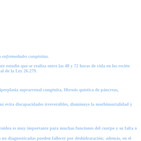
s enfermedades congénitas.
 estudio que se realiza entre las 48 y 72 horas de vida en los recién
al de la Ley 26.279.
iperplasia suprarrenal congénita, fibrosis quística de páncreas,
coz evita discapacidades irreversibles, disminuye la morbimortalidad y
roidea es muy importante para muchas funciones del cuerpo y su falta o
 no diagnosticadas pueden fallecer por deshidratación; además, en el