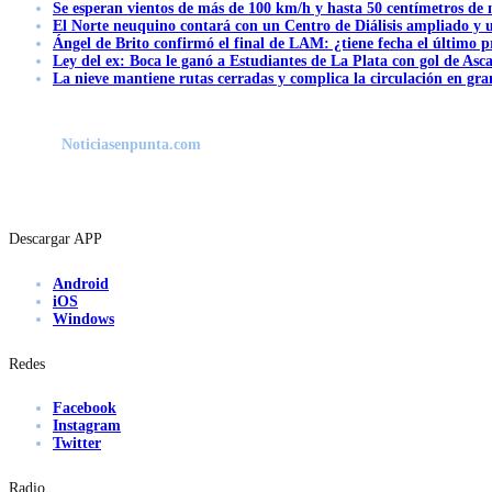
Se esperan vientos de más de 100 km/h y hasta 50 centímetros de 
El Norte neuquino contará con un Centro de Diálisis ampliado y
Ángel de Brito confirmó el final de LAM: ¿tiene fecha el último
Ley del ex: Boca le ganó a Estudiantes de La Plata con gol de Asc
La nieve mantiene rutas cerradas y complica la circulación en gra
Noticiasenpunta.com
Descargar APP
Android
iOS
Windows
Redes
Facebook
Instagram
Twitter
Radio