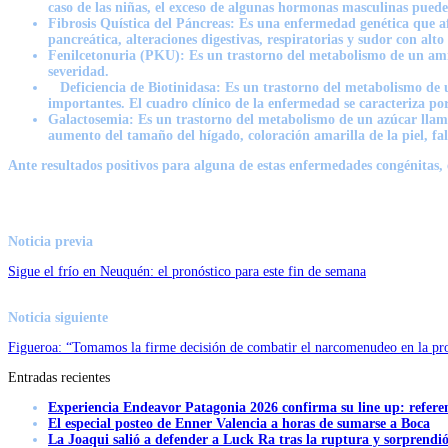
caso de las niñas, el exceso de algunas hormonas masculinas puede 
Fibrosis Quística del Páncreas: Es una enfermedad genética que af
pancreática, alteraciones digestivas, respiratorias y sudor con alto
Fenilcetonuria (PKU): Es un trastorno del metabolismo de un am
severidad.
Deficiencia de Biotinidasa: Es un trastorno del metabolismo de u
importantes. El cuadro clínico de la enfermedad se caracteriza por
Galactosemia: Es un trastorno del metabolismo de un azúcar llama
aumento del tamaño del hígado, coloración amarilla de la piel, fal
Ante resultados positivos para alguna de estas enfermedades congénitas, e
Noticia previa
Sigue el frío en Neuquén: el pronóstico para este fin de semana
Noticia siguiente
Figueroa: “Tomamos la firme decisión de combatir el narcomenudeo en la pr
Entradas recientes
Experiencia Endeavor Patagonia 2026 confirma su line up: refere
El especial posteo de Enner Valencia a horas de sumarse a Boca
La Joaqui salió a defender a Luck Ra tras la ruptura y sorprendi