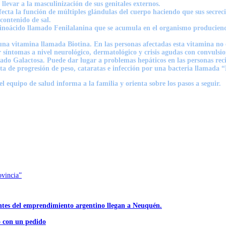
llevar a la masculinización de sus genitales externos.
ecta la función de múltiples glándulas del cuerpo haciendo que sus secreci
 contenido de sal.
inoácido llamado Fenilalanina que se acumula en el organismo produciend
na vitamina llamada Biotina. En las personas afectadas esta vitamina no 
 síntomas a nivel neurológico, dermatológico y crisis agudas con convulsio
do Galactosa. Puede dar lugar a problemas hepáticos en las personas recié
ta de progresión de peso, cataratas e infección por una bacteria llamada “E
l equipo de salud informa a la familia y orienta sobre los pasos a seguir.
ovincia”
ntes del emprendimiento argentino llegan a Neuquén.
ó con un pedido