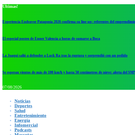
Ultimas!
Experiencia Endeavor Patagonia 2026 confirma su line up: referentes del emprendimi
El especial posteo de Enner Valencia a horas de sumarse a Boca
La Joaqui salió a defender a Luck Ra tras la ruptura y sorprendió con un pedido
Se esperan vientos de más de 100 km/h y hasta 50 centímetros de nieve: alerta del SM
07/08/2026
Noticias
Deportes
Salud
Entretenimiento
Energía
Infomercial
Podcasts
Mascotas