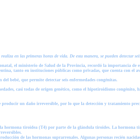
 realiza en las primeras horas de vida.
De esta manera, se pueden detectar sei
al, el ministerio de Salud de la Provincia, recordó la importancia de este
gentina, tanto en instituciones públicas como privadas, que cuenta con el av
ón del bebé, que permite detectar seis enfermedades congénitas.
medades, casi todas de origen genético, como el hipotiroidismo congénito, h
e producir un daño irreversible, por lo que la detección y tratamiento pre
a hormona tiroidea (T4) por parte de la glándula tiroides. La hormona ti
reversibles.
producción de las hormonas suprarrenales. Algunas personas recién nacidas