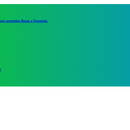
ento argentino llegan a Neuquén.
N