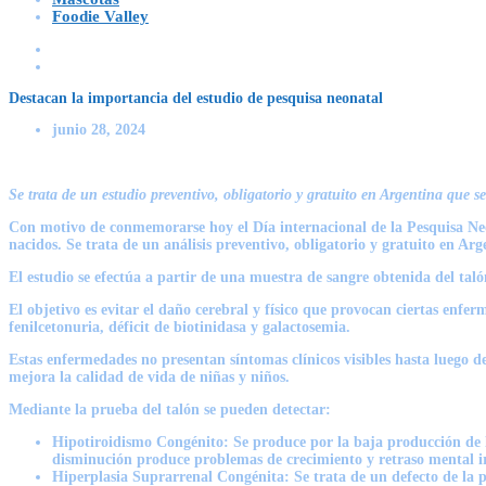
Foodie Valley
Destacan la importancia del estudio de pesquisa neonatal
junio 28, 2024
Se trata de un estudio preventivo, obligatorio y gratuito en Argentina que se
Con motivo de conmemorarse hoy el Día internacional de la Pesquisa Neonat
nacidos. Se trata de un análisis preventivo, obligatorio y gratuito en Ar
El estudio se efectúa a partir de una muestra de sangre obtenida del tal
El objetivo es evitar el daño cerebral y físico que provocan ciertas enfer
fenilcetonuria, déficit de biotinidasa y galactosemia.
Estas enfermedades no presentan síntomas clínicos visibles hasta luego d
mejora la calidad de vida de niñas y niños.
Mediante la prueba del talón se pueden detectar:
Hipotiroidismo Congénito: Se produce por la baja producción de l
disminución produce problemas de crecimiento y retraso mental ir
Hiperplasia Suprarrenal Congénita: Se trata de un defecto de la 