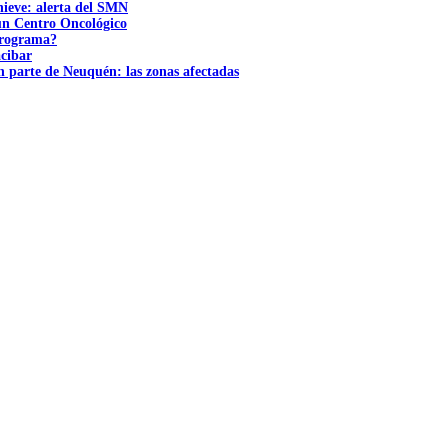
nieve: alerta del SMN
 un Centro Oncológico
 programa?
acibar
n parte de Neuquén: las zonas afectadas