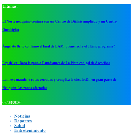
Ultimas!
El Norte neuquino contará con un Centro de Diálisis ampliado y un Centro
Oncológico
Ángel de Brito confirmó el final de LAM: ¿tiene fecha el último programa?
Ley del ex: Boca le ganó a Estudiantes de La Plata con gol de Ascacibar
La nieve mantiene rutas cerradas y complica la circulación en gran parte de
Neuquén: las zonas afectadas
07/08/2026
Noticias
Deportes
Salud
Entretenimiento