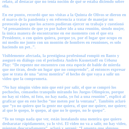
relato, al destacar que no tenía noción de qué se estaba diciendo sobre
ella.
En ese punto, recordó que sus visitas a la Quinta de Olivos se dieron en
el marco de la pandemia y en referencia a tratar de manejar un
protocolo para que los actores pudieran ejercer su trabajo y cuestionó
“el pensamiento de que yo por haber ido a una reunión, siendo mujer,
la única manera de encontrarme en ese momento con el que era
Presidente, o con quien quiera, porque yo, por el lugar que ocupo en
mi medio me junto con un montón de hombres en reuniones, es solo
haciendo un pet..”.
Visiblemente afectada, la prestigiosa profesional rompió en llanto y
aseguró en diálogo con el periodista
Andrés Kusnetzoff
en
Urbana
Play
: “De repente me encuentro con esta especie de balde de mierda
que me tiran, desde un lugar que no comprendo”, al entonces expresar
que se trata de una “atroz mentira” el hecho de que vaya a salir un
video que la comprometa.
“No hay ningún video mío que esté por salir, el que se compró los
pochoclos, cómaselos tranquilo mirando los Juegos Olímpicos, porque
no hay ni video, ni foto, no hay nada, yo fui a una reunión”, explicó al
graficar que en este hecho “me meten por la ventana”. También aclaró
que “yo no quiero que la gente me quiera, el que me quiere, me quiere;
al que le quepo, le quepo, al que no le quepo, no le quepo”.
“Yo no tengo nada que ver, están instalando una mentira que quiero
desbaratar rápidamente, ya lo viví. El video no va a salir, no hay video,
mienten descaradamente”, aclaró y agregó: “Lamento que algunos