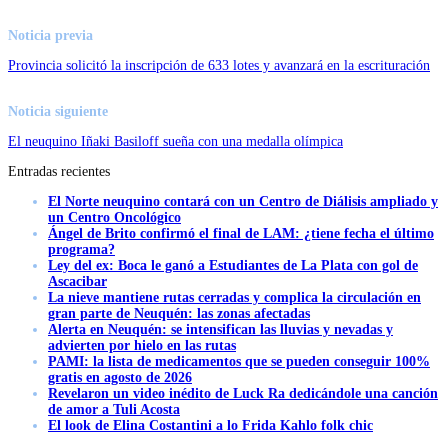
Noticia previa
Provincia solicitó la inscripción de 633 lotes y avanzará en la escrituración
Noticia siguiente
El neuquino Iñaki Basiloff sueña con una medalla olímpica
Entradas recientes
El Norte neuquino contará con un Centro de Diálisis ampliado y
un Centro Oncológico
Ángel de Brito confirmó el final de LAM: ¿tiene fecha el último
programa?
Ley del ex: Boca le ganó a Estudiantes de La Plata con gol de
Ascacibar
La nieve mantiene rutas cerradas y complica la circulación en
gran parte de Neuquén: las zonas afectadas
Alerta en Neuquén: se intensifican las lluvias y nevadas y
advierten por hielo en las rutas
PAMI: la lista de medicamentos que se pueden conseguir 100%
gratis en agosto de 2026
Revelaron un video inédito de Luck Ra dedicándole una canción
de amor a Tuli Acosta
El look de Elina Costantini a lo Frida Kahlo folk chic