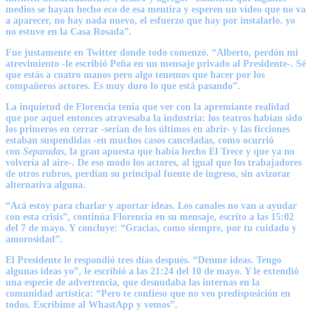
medios se hayan hecho eco de esa mentira y esperen un video que no va
a aparecer, no hay nada nuevo, el esfuerzo que hay por instalarlo. yo
no estuve en la Casa Rosada”.
Fue justamente en Twitter donde todo comenzó. “Alberto,
perdón mi
atrevimiento
-le escribió Peña en un mensaje privado al Presidente-. Sé
que estás a cuatro manos pero
algo tenemos que hacer por los
compañeros actores. Es muy duro lo que está pasando
”.
La inquietud de Florencia tenía que ver con la apremiante realidad
que por aquel entonces atravesaba la industria: los teatros habían sido
los primeros en cerrar -serían de los últimos en abrir- y las ficciones
estaban suspendidas -en muchos casos canceladas, como ocurrió
con
Separadas
, la gran apuesta que había hecho
El Trece
y que ya no
volvería al aire-. De eso modo los actores, al igual que los trabajadores
de otros rubros, perdían su principal fuente de ingreso, sin avizorar
alternativa alguna.
“
Acá estoy para charlar y aportar ideas
. Los canales no van a ayudar
con esta crisis”, continúa Florencia en su mensaje, escrito a las 15:02
del 7 de mayo. Y concluye:
“Gracias, como siempre, por tu cuidado y
amorosidad”
.
El Presidente le respondió tres días después.
“Denme ideas. Tengo
algunas ideas yo”
, le escribió a las 21:24 del 10 de mayo. Y le extendió
una especie de advertencia, que desnudaba las internas en la
comunidad artística: “Pero te confieso que
no veo predisposición en
todos
.
Escribime al WhastApp
y vemos
”.