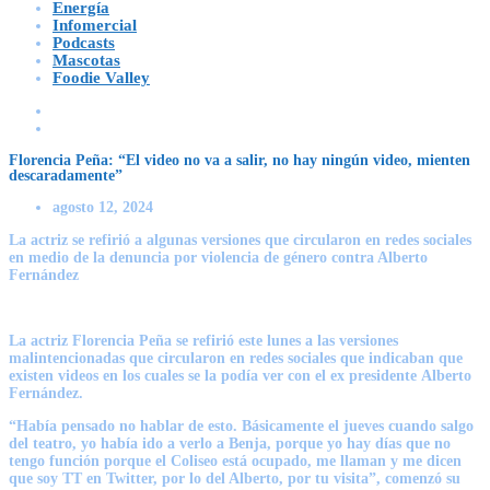
Energía
Infomercial
Podcasts
Mascotas
Foodie Valley
Florencia Peña: “El video no va a salir, no hay ningún video, mienten
descaradamente”
agosto 12, 2024
La actriz se refirió a algunas versiones que circularon en redes sociales
en medio de la denuncia por violencia de género contra Alberto
Fernández
La actriz
Florencia Peña
se refirió este lunes a las versiones
malintencionadas que circularon en redes sociales que indicaban que
existen videos en los cuales se la podía ver con el ex presidente
Alberto
Fernández
.
“Había pensado no hablar de esto. Básicamente el jueves cuando salgo
del teatro, yo había ido a verlo a Benja, porque yo hay días que no
tengo función porque el Coliseo está ocupado, me llaman y me dicen
que soy TT en Twitter, por lo del Alberto, por tu visita”, comenzó su