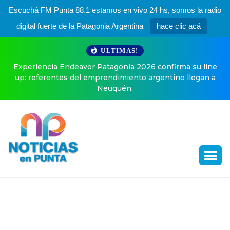
Escuchá FM Punta 88.1 estamos en vivo 24 hs, somos la radio
digital fuerte de la Patagonia Argentina
hace clic acá
ULTIMAS!
Experiencia Endeavor Patagonia 2026 confirma su line
up: referentes del emprendimiento argentino llegan a
Neuquén.